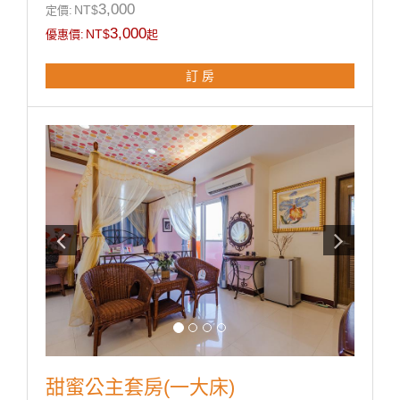
● 飯店式盥洗用具
3,000
NT$
定價:
● 吹風機
3,000
NT$
優惠價:
起
● 獨立衛浴
● 電熱壼
訂 房
● 茶包/咖啡包/礦泉水
● 採用高級舒眠健康記憶床墊
**國旅卡訂房請於下單同時勾選備註即可。
甜蜜公主套房(一大床)