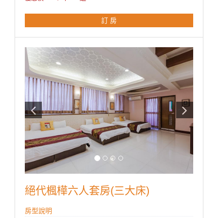
● 獨立衛浴
● 電熱壼
訂 房
● 茶包/咖啡包/礦泉水
● 採用高級舒眠健康記憶床墊
**國旅卡訂房請於下單同時勾選備註即可。
絕代楓樺六人套房(三大床)
房型說明