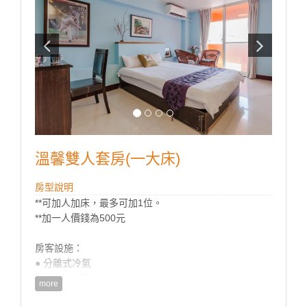
溫馨雙人套房(一大床)
房型說明
**可加人加床，最多可加1位。
**加一人價錢為500元
房客設施：
● 分離式冷氣
● 有線頻道電視
more
● 房內冰箱