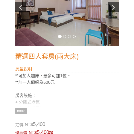
精選四人套房(兩大床)
房型說明
**可加人加床，最多可加1位。
**加一人價錢為500元
房客設施：
● 分離式冷氣
● 有線頻道電視
more
● 房內冰箱
● 飯店式盥洗用具
5,400
NT$
定價:
● 吹風機
5,400
NT$
優惠價:
起