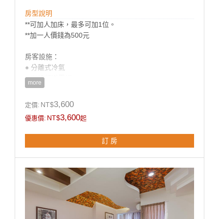
房型說明
**可加人加床，最多可加1位。
**加一人價錢為500元
房客設施：
● 分離式冷氣
● 有線頻道電視
more
● 房內冰箱
● 飯店式盥洗用具
3,600
NT$
定價:
● 吹風機
3,600
NT$
優惠價:
起
● 獨立衛浴
● 電熱壼
訂 房
● 茶包/咖啡包/礦泉水
● 採用高級舒眠健康記憶床墊
**國旅卡訂房請於下單同時勾選備註即可。