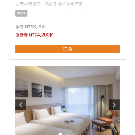
※面中興橋頭，看的到部分淡水河景
※大床房位於角落邊間；雙床房有乾濕分離淋浴間
more
8,250
NT$
定價:
房型設施介紹
4,200
NT$
優惠價:
起
客房設施:
浴缸、空調、液晶電視、節能小冰箱、保險箱、吹風
訂 房
機、快煮壺、室內拖鞋、瓶裝水、無線WiFi、燙衣設備
(依需求提供)