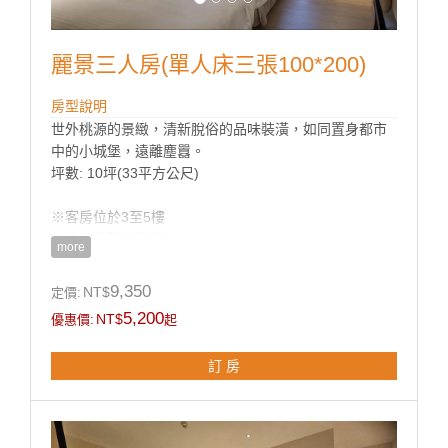
麗景三人房(單人床三張100*200)
房型說明
世外桃源的景緻，清新脫俗的品味裝潢，如同置身都市
中的小城堡，遠離塵囂。
坪數: 10坪(33平方公尺)
※客房位於3至5樓
※乾濕分離淋浴間
more
9,350
NT$
定價:
房型設施介紹
5,200
NT$
優惠價:
起
客房設施:
浴缸、空調、液晶電視、節能小冰箱、保險箱、吹風
訂 房
機、快煮壺、室內拖鞋、瓶裝水、無線WiFi、燙衣設備
(依需求提供)