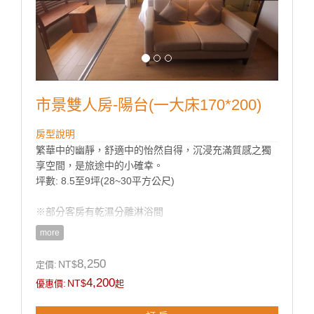
市景雙人房-陽台(一大床170*200)
房型說明
繁華中的幽靜，舒適中的怡然自得，沉浸充滿質感之獨
享空間，是旅途中的小確幸。
坪數: 8.5至9坪(28~30平方公尺)
※部分客房有乾濕分離淋浴間
more
8,250
NT$
定價:
房型設施介紹
4,200
NT$
優惠價:
起
客房設施:
非露天陽台、浴缸、空調、液晶電視、節能小冰箱、保