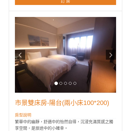
訂 房
險箱、吹風機、快煮壺、室內拖鞋、瓶裝水、無線
WiFi、燙衣設備(依需求提供)
房型設備
市景雙床房-陽台(兩小床100*200)
房型說明
繁華中的幽靜，舒適中的怡然自得，沉浸充滿質感之獨
享空間，是旅途中的小確幸。