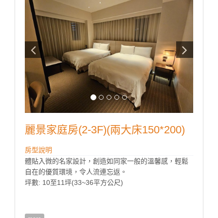
​麗景家庭房(2-3F)(兩大床150*200)
房型說明
體貼入微的名家設計，創造如同家一般的溫馨感，輕鬆
自在的優質環境，令人流連忘返。
坪數: 10至11坪(33~36平方公尺)