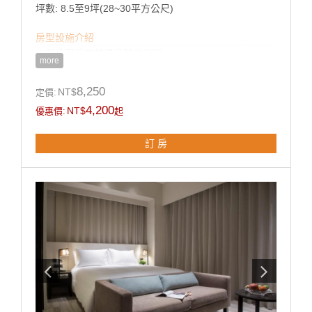
坪數: 8.5至9坪(28~30平方公尺)
房型設施介紹
※部分客房有乾濕分離淋浴間
more
客房設施:
非露天陽台、浴缸、空調、液晶電視、節能小冰箱、保
8,250
NT$
定價:
險箱、吹風機、快煮壺、室內拖鞋、瓶裝水、無線
4,200
NT$
優惠價:
起
WiFi、燙衣設備(依需求提供)
訂 房