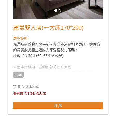
麗景雙人房(一大床170*200)
房型說明
充滿時尚感的空間搭配，與窗外河景相映成趣，讓住宿
的貴賓能拋開生活壓力享受客製化服務。
坪數: 9至10坪(30~33平方公尺)
※面中興橋頭，看的到部分淡水河景
※大床房位於角落邊間；雙床房有乾濕分離淋浴間
more
8,250
NT$
定價:
房型設施介紹
4,200
NT$
優惠價:
起
客房設施:
浴缸、空調、液晶電視、節能小冰箱、保險箱、吹風
訂 房
機、快煮壺、室內拖鞋、瓶裝水、無線WiFi、燙衣設備
(依需求提供)