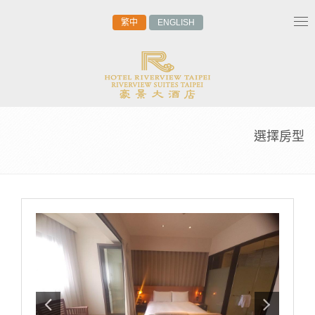
繁中
ENGLISH
Tog
nav
選擇房型