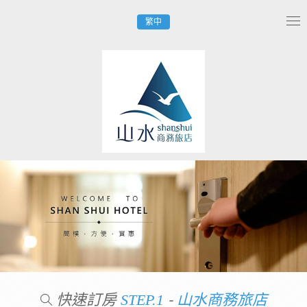
繁中
Tog
nav
快速訂房
-
STEP.1
山水商務旅店