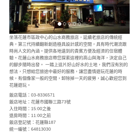
坐落花蓮市區政中心的山水商務旅店，延續老旅店的傳統經
典，第三代持續翻新創造極具設計感的空間，具有時代潮流跟
時尚人文的內涵。提供各地遠到的貴賓方便及經濟的住宿體
驗。花蓮山水商務旅店帶您探索這裡的高山與海洋，決定自己
的腳步隨時出發。 一踏上這片好山好水的土地，我們沒有別的
想法，只想給您旅途中最好的服務，讓您盡情遊玩花蓮的時
候，有個像家一般的空間，卸除掉一天的疲勞，誠心歡迎您到
花蓮遊玩。
飯店電話：03-8336571
飯店地址：花蓮市國聯三路73號
入住時間：15:00之後
退房時間：11:00之前
飯店登記號：花蓮縣187
統一編號：64813030