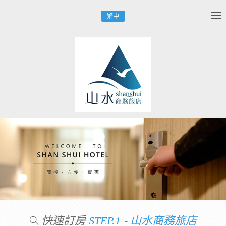
繁中
Tog
nav
快速訂房
-
STEP.1
山水商務旅店