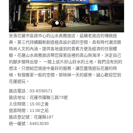
坐落花蓮市區政中心的山水商務旅店，延續老旅店的傳統經
典，第三代持續翻新創造極具設計感的空間，具有時代潮流跟
時尚人文的內涵。提供各地遠到的貴賓方便及經濟的住宿體
驗。花蓮山水商務旅店帶您探索這裡的高山與海洋，決定自己
的腳步隨時出發。 一踏上這片好山好水的土地，我們沒有別的
想法，只想給您旅途中最好的服務，讓您盡情遊玩花蓮的時
候，有個像家一般的空間，卸除掉一天的疲勞，誠心歡迎您到
花蓮遊玩。
飯店電話：03-8336571
飯店地址：花蓮市國聯三路73號
入住時間：15:00之後
退房時間：11:00之前
飯店登記號：花蓮縣187
統一編號：64813030