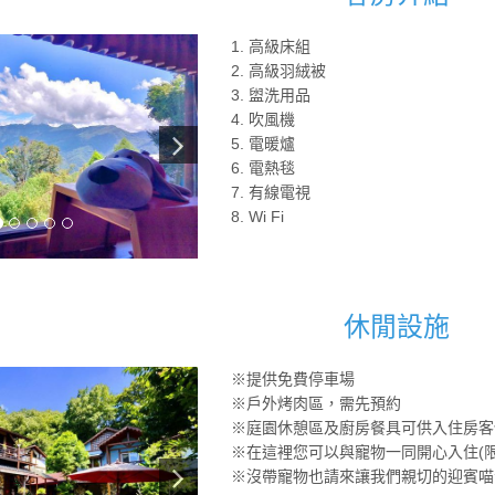
1. 高級床組
2. 高級羽絨被
3. 盥洗用品
4. 吹風機
5. 電暖爐
6. 電熱毯
7. 有線電視
8. Wi Fi
休閒設施
※提供免費停車場
※戶外烤肉區，需先預約
※庭園休憩區及廚房餐具可供入住房客
※在這裡您可以與寵物一同開心入住(限
※沒帶寵物也請來讓我們親切的迎賓喵