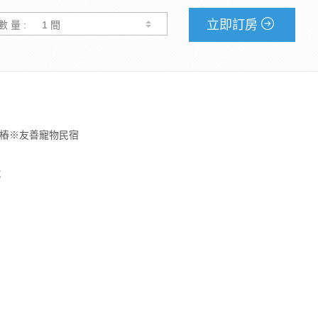
立即訂房
數 量 :
樁※友善寵物民宿
號