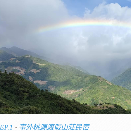
-
EP.1
事外桃源渡假山莊民宿