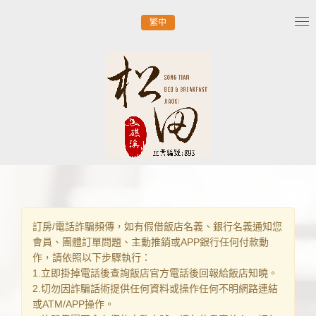
繁中
Tog
nav
訂房/電話詐騙頻傳，如有假借飯店名義、銀行名義通知您
會員、團體訂單問題、主動推銷或APP銀行任何付款動
作，請依照以下步驟執行：
1.立即掛掉電話後查詢飯店官方電話後回報給飯店知曉。
2.切勿因詐騙話術提供任何資料或操作任何不明網路連結
或ATM/APP操作。