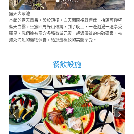
露天大眾池:
本館的露天風呂，設於頂樓，白天開闊視野極佳，抬頭可仰望
藍天白雲，坐擁四周綠山環繞，到了晚上，一邊泡湯一邊享受
觀星，我們擁有富含多種微量元素，超濃優質的白硫磺泉，宛
如死海般的礦物保養，給您最極致的美體享受。
餐飲設施