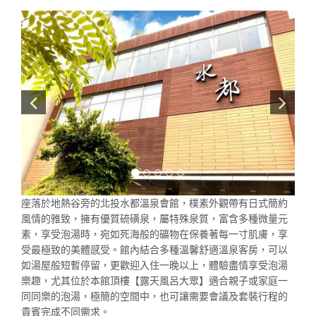
座落於地熱谷旁的北投水都溫泉會館，樸素外觀帶有日式簡約
風情的雅致，擁有優質硫磺泉，屬特殊泉質，富含多種微量元
素，享受泡湯時，宛如死海般的礦物在保養著每一寸肌膚，享
受最極致的美體感受。館內結合多種溫馨舒適溫泉客房，可以
如湯屋般短暫停留，更歡迎入住一晚以上，體驗盡情享受泡湯
樂趣，尤其位於本館頂樓【露天風呂大眾】適合親子或家庭一
同同樂的泡湯，極簡的空間中，也可讓需要會議及套裝行程的
貴賓完成不同需求。