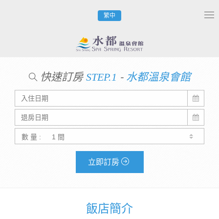
繁中
Tog
nav
快速訂房
-
STEP.1
水都溫泉會館
數 量 :
立即訂房
飯店簡介