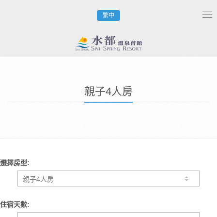
繁中
Tog
nav
親子4人房
選擇房型:
住宿天數: