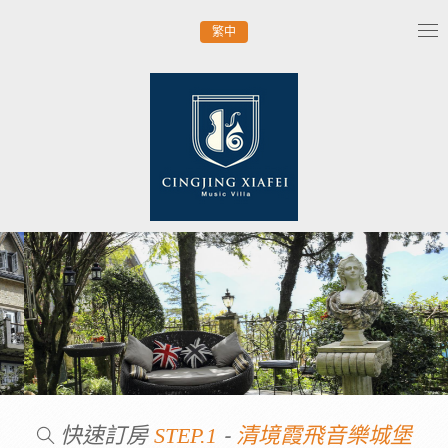
繁中
Tog
nav
快速訂房
-
STEP.1
清境霞飛音樂城堡