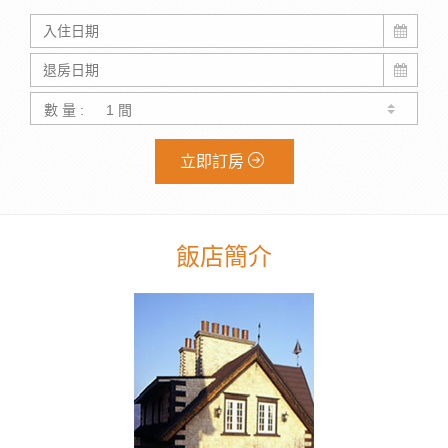
數 量 :
立即訂房
飯店簡介