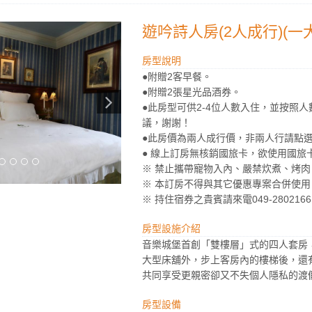
遊吟詩人房(2人成行)(一
房型說明
●附贈2客早餐。
●附贈2張星光品酒券。
●此房型可供2-4位人數入住，並按照
議，謝謝！
●此房價為兩人成行價，非兩人行請點
● 線上訂房無核銷國旅卡，欲使用國旅
※ 禁止攜帶寵物入內、嚴禁炊煮、烤
※ 本訂房不得與其它優惠專案合併使用
※ 持住宿券之貴賓請來電049-280216
房型設施介紹
音樂城堡首創「雙樓層」式的四人套房
大型床舖外，步上客房內的樓梯後，還
共同享受更親密卻又不失個人隱私的渡
房型設備