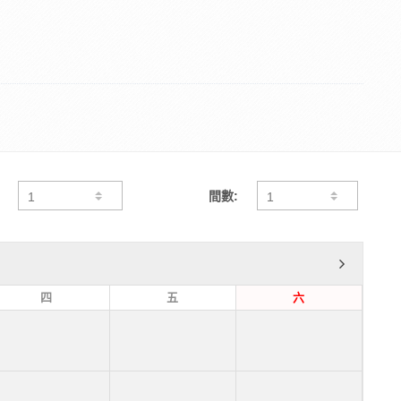
間數:
四
五
六