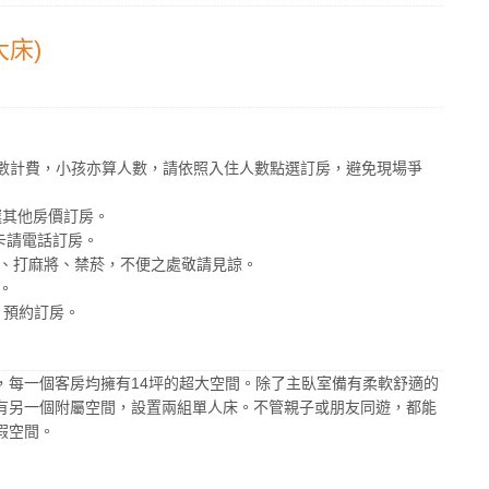
大床)
人數計費，小孩亦算人數，請依照入住人數點選訂房，避免現場爭
選其他房價訂房。
卡請電話訂房。
肉、打麻將、禁菸，不便之處敬請見諒。
。
6 預約訂房。
，每一個客房均擁有14坪的超大空間。除了主臥室備有柔軟舒適的
有另一個附屬空間，設置兩組單人床。不管親子或朋友同遊，都能
假空間。