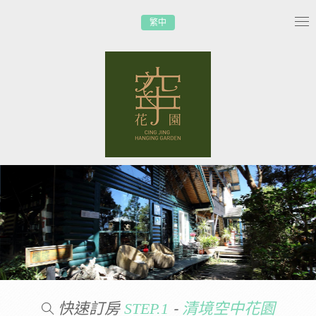
繁中
Tog
nav
快速訂房
-
STEP.1
清境空中花園