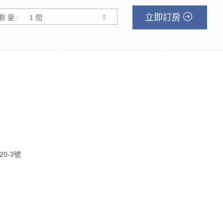
立即訂房
數 量 :
0-3號