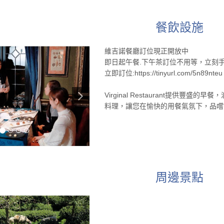
餐飲設施
維吉諾餐廳訂位現正開放中
即日起午餐.下午茶訂位不用等，立刻
立即訂位:https://tinyurl.com/5n89nteu
Virginal Restaurant提供
料理，讓您在愉快的用餐氣氛下，品嚐
周邊景點