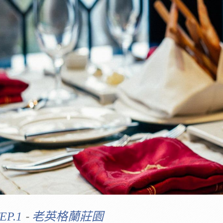
-
EP.1
老英格蘭莊園