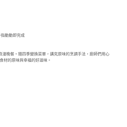
手指動動即完成
豐盛的早餐，浪漫晚餐。隨四季變換菜單，講究原味的烹調手法，廚師們用心
食材的原味與幸福的好滋味。