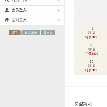
訂單查詢
會員登入
回到首頁
16
剩1間
繁中
ENGLISH
日本語
特價2800
23
剩1間
特價2800
30
剩1間
特價2800
房型說明