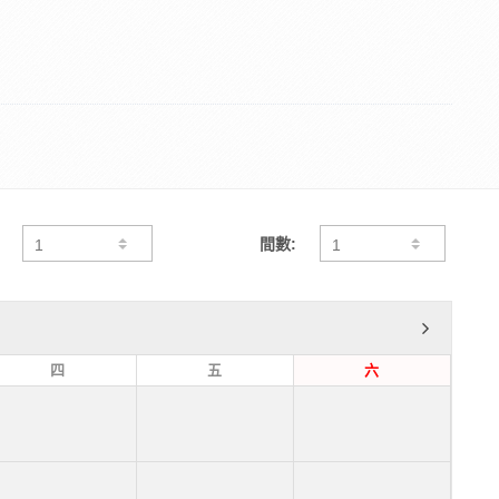
間數:
四
五
六