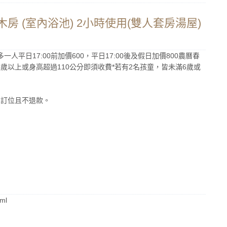
台灣檜木房 (室內浴池) 2小時使用(雙人套房湯屋)
平日17:00前加價600，平日17:00後及假日加價800農曆春
6歲以上或身高超過110公分即須收費*若有2名孩童，皆未滿6歲或
消訂位且不退款。
tml