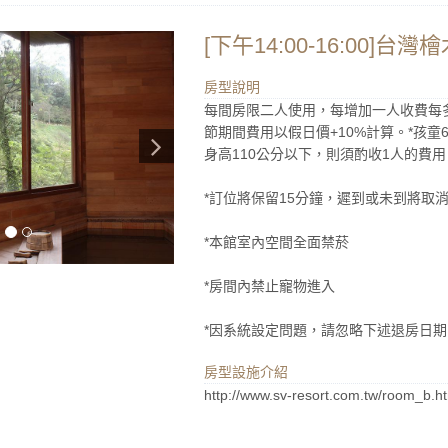
[下午14:00-16:00]
房型說明
每間房限二人使用，每增加一人收費每多一人
節期間費用以假日價+10%計算。*孩童
身高110公分以下，則須酌收1人的費用
*訂位將保留15分鐘，遲到或未到將取
*本館室內空間全面禁菸
*房間內禁止寵物進入
*因系統設定問題，請忽略下述退房日期
房型設施介紹
http://www.sv-resort.com.tw/room_b.h