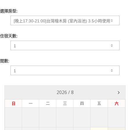
選擇房型:
住宿天數:
間數:
2026
/
8
日
一
二
三
四
五
六