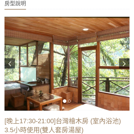
房型說明
[晚上17:30-21:00]台灣檜木房 (室內浴池)
3.5小時使用(雙人套房湯屋)