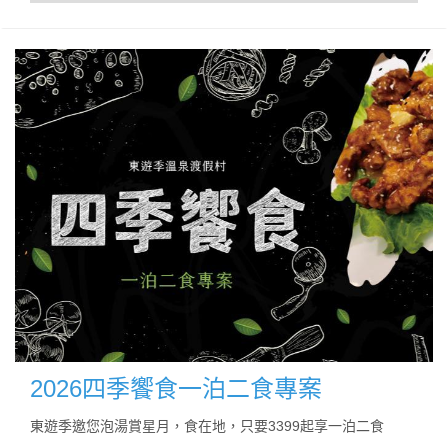
2026四季饗食一泊二食專案
東遊季邀您泡湯賞星月，食在地，只要3399起享一泊二食