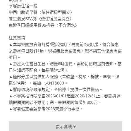
享客房住宿一晚
中西自助式早餐〈依住宿房型開立〉
養生溫泉SPA券〈依住宿房型開立〉
東遊季田媽媽用餐95折券〈不含酒水〉
注意事項
▲本專案開放官網訂房/電話預訂，需提前2天訂房，符合優惠
之壽星每日限訂1房，現場無此專案優惠，恕不與其他優惠專案
並用。
▲壽星入住當日生日，贈送6吋蛋糕，需於訂房時提前告知，當
日告知恕不配合，每房限贈1個。
▲僅部分房型提供加人服務〈含軟墊、枕頭、棉被、早餐、溫
泉SPA券〉，每加一人NT$800。
▲響應環境部政策規定，全館停止提供一次性備品。
▲本專案推行期間自2026/01/01起至2026/12/31止；春節與連
續假期期間恕不適用；寒、暑假期間每房加300元。
▲寒暑假定義請參考2026東遊季行事曆。
顯示套裝