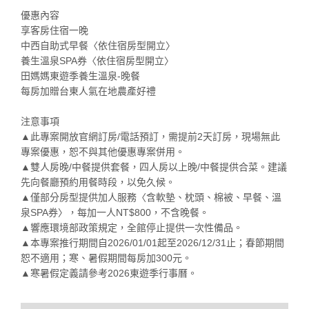
優惠內容
享客房住宿一晚
中西自助式早餐〈依住宿房型開立〉
養生溫泉SPA券〈依住宿房型開立〉
田媽媽東遊季養生溫泉-晚餐
每房加贈台東人氣在地農產好禮
注意事項
▲此專案開放官網訂房/電話預訂，需提前2天訂房，現場無此
專案優惠，恕不與其他優惠專案併用。
▲雙人房晚/中餐提供套餐，四人房以上晚/中餐提供合菜。建議
先向餐廳預約用餐時段，以免久候。
▲僅部分房型提供加人服務〈含軟墊、枕頭、棉被、早餐、溫
泉SPA券〉，每加一人NT$800，不含晚餐。
▲響應環境部政策規定，全館停止提供一次性備品。
▲本專案推行期間自2026/01/01起至2026/12/31止；春節期間
恕不適用；寒、暑假期間每房加300元。
▲寒暑假定義請參考2026東遊季行事曆。