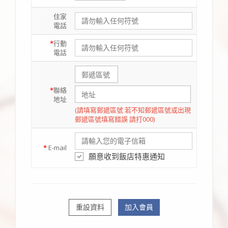
住家
電話
*
行動
電話
*
聯絡
地址
(請填寫郵遞區號 若不知郵遞區號或出現
郵遞區號填寫錯誤 請打000)
*
E-mail
願意收到飯店特惠通知
重設資料
加入會員