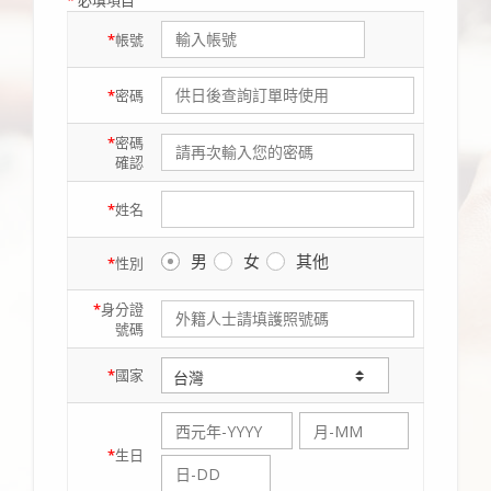
*
必填項目
*
帳號
*
密碼
*
密碼
確認
*
姓名
男
女
其他
*
性別
*
身分證
號碼
*
國家
*
生日