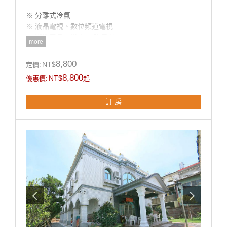
※ 分離式冷氣
※ 液晶電視、數位頻道電視
※ 盥洗用品、浴巾 、吹風機
more
※ 除濕機
8,800
NT$
定價:
**國旅卡訂房請於下單同時勾選備註即可。
8,800
NT$
優惠價:
起
訂 房