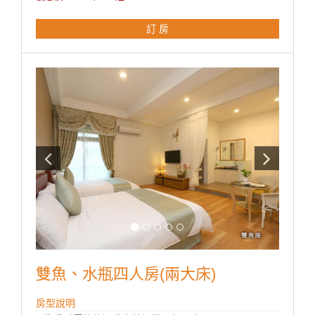
**國旅卡訂房請於下單同時勾選備註即可。
訂 房
雙魚、水瓶四人房(兩大床)
房型說明