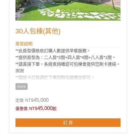
30人包棟(其他)
房型說明
**此房型價格依訂購人數提供早餐服務。
**提供房型為：二人房*3間+四人房*4間+八人房*1間。
**請直接下單，系統查詢確認可包棟會提供您刷卡連結。
謝謝
**國旅卡訂房請於下單同時勾選備註即可。
more
45,000
NT$
定價:
45,000
NT$
優惠價:
起
訂 房