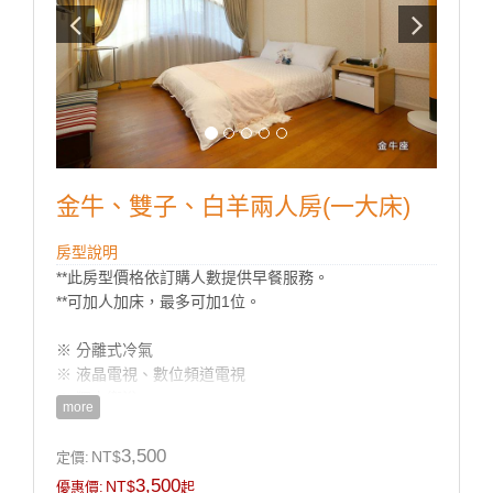
金牛、雙子、白羊兩人房(一大床)
房型說明
**此房型價格依訂購人數提供早餐服務。
**可加人加床，最多可加1位。
※ 分離式冷氣
※ 液晶電視、數位頻道電視
※ 獨立衛浴
more
※ 盥洗用品、浴巾 、吹風機
※ 除濕機
3,500
NT$
定價:
3,500
NT$
優惠價:
起