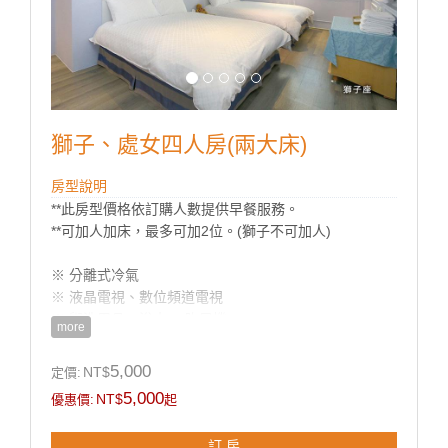
獅子、處女四人房(兩大床)
房型說明
**此房型價格依訂購人數提供早餐服務。
**可加人加床，最多可加2位。(獅子不可加人)
※ 分離式冷氣
※ 液晶電視、數位頻道電視
※ 盥洗用品、浴巾 、吹風機
more
※ 除濕機
5,000
NT$
定價:
**國旅卡訂房請於下單同時勾選備註即可。
5,000
NT$
優惠價:
起
訂 房