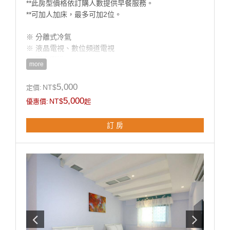
**此房型價格依訂購人數提供早餐服務。
**可加人加床，最多可加2位。
※ 分離式冷氣
※ 液晶電視、數位頻道電視
※ 獨立衛浴
more
※ 盥洗用品、浴巾 、吹風機
※ 除濕機
5,000
NT$
定價:
5,000
NT$
優惠價:
起
**國旅卡訂房請於下單同時勾選備註即可。
訂 房