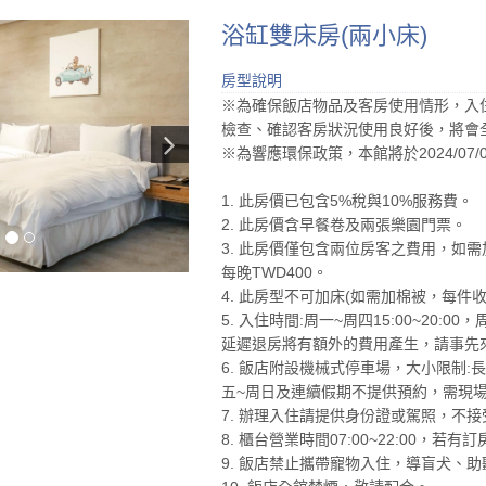
浴缸雙床房(兩小床)
房型說明
※為確保飯店物品及客房使用情形，入住
檢查、確認客房狀況使用良好後，將會
※為響應環保政策，本館將於2024/0
1. 此房價已包含5%稅與10%服務費。
2. 此房價含早餐卷及兩張樂園門票。
3. 此房價僅包含兩位房客之費用，如需
每晚TWD400。
4. 此房型不可加床(如需加棉被，每件收費
5. 入住時間:周一~周四15:00~20:0
延遲退房將有額外的費用產生，請事先來電詢
6. 飯店附設機械式停車場，大小限制:長:
五~周日及連續假期不提供預約，需現場
7. 辦理入住請提供身份證或駕照，不
8. 櫃台營業時間07:00~22:00，
9. 飯店禁止攜帶寵物入住，導盲犬、