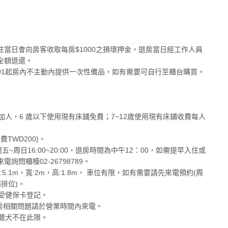
當日會向房客收取每房$1000之損壞押金，退房當日經工作人員
全額退還。
7/01起房內不主動內提供一次性備品，如有需要可自行至櫃台購買。
加人，6 歲以下使用現有床鋪免費；7~12歲使用現有床鋪收費每人
TWD200)。
0，周五~周日16:00~20:00，退房時間為中午12：00，如需提早入住或
問櫃檯02-26798789。
5.1m，寬:2m，高:1.8m， 車位有限，如有需要請先來電預約(周
排位)。
接受健保卡登記。
若有訂房相關問題請於營業時間內來電。
助聽犬不在此限。