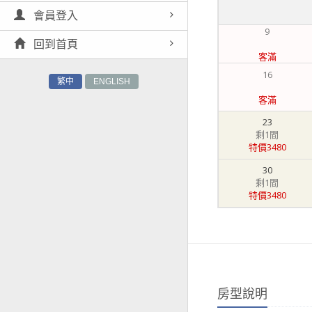
會員登入
9
回到首頁
客滿
16
繁中
ENGLISH
客滿
23
剩1間
特價3480
30
剩1間
特價3480
房型說明