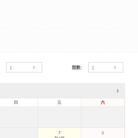
間數:
四
五
六
7
8