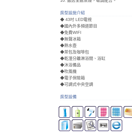
10. 飯店全館禁煙，敬請配合。
房型設施介紹
◆ 43吋 LED電視
◆國內外多頻道節目
◆免費WIFI
◆無聲冰箱
◆熱水壺
◆茶包及咖啡包
◆乾溼分離淋浴間、浴缸
◆沐浴備品
◆吹風機
◆電子保險箱
◆可調式中央空調
房型設備