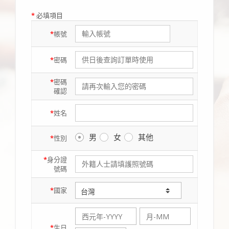
*
必填項目
*
帳號
*
密碼
*
密碼
確認
*
姓名
男
女
其他
*
性別
*
身分證
號碼
*
國家
*
生日