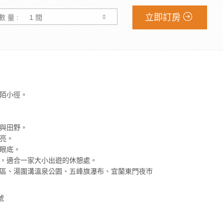
立即訂房
數 量 :
陌小徑。
與田野。
亮。
眼底。
，適合一家大小出遊的休憩處。
區、湯圍溝溫泉公園、五峰旗瀑布、宜蘭東門夜市
號