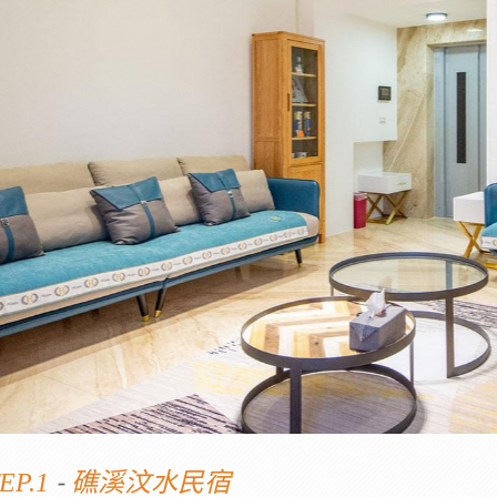
-
EP.1
礁溪汶水民宿