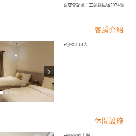
飯店登記號：宜蘭縣民宿2074號
客房介紹
●包棟8-14人
休閒設施
●Wifi無線上網