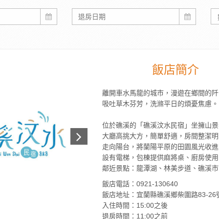
飯店簡介
離開車水馬龍的城市，漫遊在鄉間的阡
吸吐草木芬芳，洗滌平日的煩憂焦慮。
位於礁溪的「礁溪汶水民宿」坐擁山景
大廳高挑大方，簡單舒適，房間整潔明
走向陽台，將蘭陽平原的田園風光收進
設有電梯，包棟提供麻將桌、廚房使用
鄰近景點：龍潭湖、林美步道、礁溪市
飯店電話：0921-130640
飯店地址：宜蘭縣礁溪鄉柴圍路83-26
入住時間：15:00之後
退房時間：11:00之前