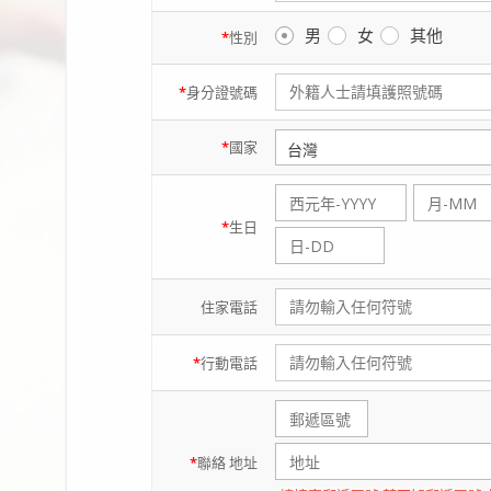
男
女
其他
*
性別
*
身分證
號碼
*
國家
*
生日
住家
電話
*
行動
電話
*
聯絡
地址