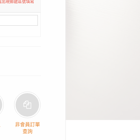
或出現郵遞區號填寫
員
非會員訂單
查詢