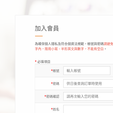
加入會員
為確保個人隱私及符合個資法規範，帳號與密碼
請避免
字內，限用小寫、半形英文與數字，不能有空白
。
*
必填項目
*
帳號
*
密碼
*
密碼
確認
*
姓名