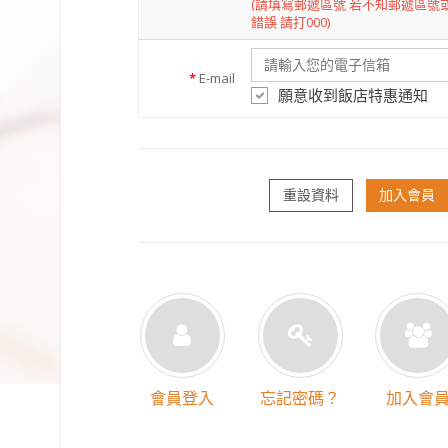
(請填寫郵遞區號 若不知郵遞區號
錯誤 請打000)
*
E-mail
願意收到飯店特惠通知
重設資料
加入會員
會員登入
忘記密碼？
加入會