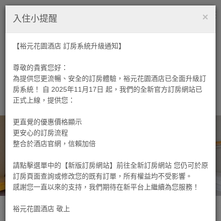
×
繁中
ENGLISH
日本語
Tog
入住小提醒
nav
【裕元花園酒店 訂房系統升級通知】
尊敬的貴賓您好：
為提供您更流暢、安全的訂房體驗，裕元花園酒店已全面升級訂
房系統！ 自 2025年11月17日 起，我們的全新官方訂房網站已
正式上線，提供您：
更直覺的優惠價格顯示
更安心的訂房流程
整合於酒店官網，信賴加倍
請點擊選單中的【新版訂房網站】前往全新訂房網站 您仍可於原
訂房頁面查詢或修改您的既有訂單，所有權益均不受影響。
感謝您一直以來的支持，我們期待在新平台上繼續為您服務！
裕元花園酒店 敬上
快速訂房
-
STEP.1
裕元花園酒店