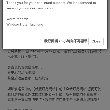
Thank you for your continued support. We look forward to
serving you on our new platform!
Warm regards,
Windsor Hotel Taichung
【裕元花園酒店 訂房系統升級通知】
尊敬的貴賓您好：
我已閱讀，2小時內不再顯示
Close
為提供您更流暢、安全的訂房體驗，裕元花園酒店已全面升級
訂房系統！ 自 2025年11月17日 起，我們的全新官方訂房網站
已正式上線，提供您：
更直覺的優惠價格顯示
更安心的訂房流程
整合於酒店官網，信賴加倍
請點擊選單中的【新版訂房網站】前往全新訂房網站 您仍可於
原訂房頁面查詢或修改您的既有訂單，所有權益均不受影響。
感謝您一直以來的支持，我們期待在新平台上繼續為您服務！