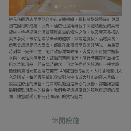
裕元花園酒店坐落於台中市交通樞紐，獨特雙塔建築設計與周
圍花園相映成趣。此外，酒店也是距離台中高鐵站最近的高端
飯店。這裡提供充滿質感與能量的知性之旅，以及豐富多樣的
美食享受，帶給您尊榮奢華的體驗。無論是度假、品嚐美食、
商務會議還是盛大宴會，都能在此盡情享受美好時光，為重要
時刻留下完美回憶。配合政府減塑政策，客房內不再提供瓶裝
水與一次性洗漱用品。鼓勵您響應環保，旅行時攜帶可重複使
用之洗漱用品。若有臨時需求，可於住宿期間於酒店一樓大廳
櫃檯購買裕元花園酒店擁有149間寬敞的客房，大片落地窗引入
充足陽光。每間客房都能欣賞到台中市或大肚山的迷人景緻。
無論是舒適的床墊、完善的設施還是細心的服務，都能讓您體
驗到優雅與品味的結合。我們希望透過優質的服務與舒適的氛
圍，讓您感受到裕元花園酒店的獨特魅力。
休閒設施