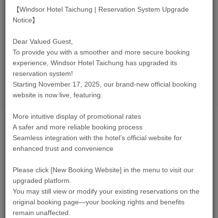
【Windsor Hotel Taichung | Reservation System Upgrade
Notice】
Dear Valued Guest,
To provide you with a smoother and more secure booking
數 量 :
experience, Windsor Hotel Taichung has upgraded its
reservation system!
立即訂房
Starting November 17, 2025, our brand-new official booking
website is now live, featuring:
More intuitive display of promotional rates
飯店簡介
A safer and more reliable booking process
Seamless integration with the hotel’s official website for
enhanced trust and convenience
Please click [New Booking Website] in the menu to visit our
upgraded platform.
You may still view or modify your existing reservations on the
original booking page—your booking rights and benefits
remain unaffected.