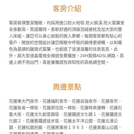
客房介紹
客房裝璜整潔雅緻，均採用進口防火地毯.防火裝潢.防火窗簾安
全係數高，質感獨特。柔軟舒適的頂級羽絨被枕及加大型的雙
人床組，讓您可以身心放鬆的進入夢鄉。每間客房都有貼心的
窗戶，開放的空間設計讓您睡眠中呼吸的韻律更順暢，以和暖
色為基調的皺摺式窗簾，也創造了浪漫溫馨的住房氣氛。此
外，超大型液晶電視全頻道免費播放，24H寬頻ADSL網路，高
速上網不用出門，真是兼備感性與知性的高格調空間。
周邊景點
花蓮東大門夜市．花蓮福町夜市．花蓮自強夜市．花蓮夜市．
花蓮各省一條街．花蓮原住民一條街．花蓮時來運轉．花蓮石
藝大街．花蓮文化創意園區．花蓮鐵道文化館１．花蓮鐵道文
化館２．花蓮舊鐵道徒步區．花蓮太平洋公園．花蓮北濱公
園．花蓮松園別館．花蓮將軍府１９６３．花蓮美崙山公園．
花蓮舊監獄遺蹟．花蓮署光橋．