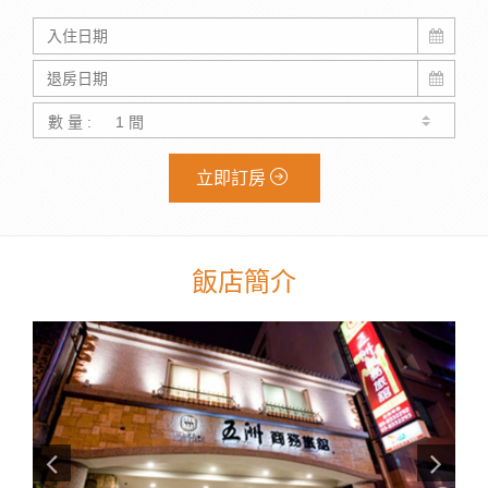
數 量 :
立即訂房
飯店簡介