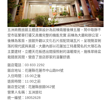
五洲商務旅館主體建築設計為前棟兩層後棟五層，鬧中取靜不
受市區繁華打擾又具備完整的機能充實.前棟為大廳和辦公室，
後棟為客房。旅館外觀以文化石片搭配琉璃瓦片，呈現簡潔俐
落的現代感與美感。大廳內部以花蓮加工特產聞名的大理石為
主要建材，立體天花板透出間接照射的溫暖燈光，幾株翠綠盆
栽錯居其間，營造了旅店即家的溫馨舒適.
飯店電話：03 833 2292
飯店地址：花蓮縣花蓮市中山路84號
入住時間：15:00之後
退房時間：11:00之前
飯店登記號：花蓮縣旅館062號
營業人名稱：五洲旅社
統一編號：18052628