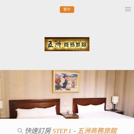
繁中
Tog
nav
快速訂房
-
STEP.1
五洲商務旅館