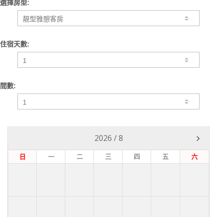
選擇房型:
住宿天數:
間數:
2026
/
8
日
一
二
三
四
五
六