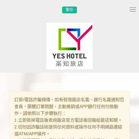
繁中
Tog
nav
訂房/電話詐騙頻傳，如有假借飯店名義、銀行名義通知您
會員、團體訂單問題、主動推銷或APP銀行任何付款動
作，請依照以下步驟執行：
1.立即掛掉電話後查詢飯店官方電話後回報給飯店知曉。
2.切勿因詐騙話術提供任何資料或操作任何不明網路連結
或ATM/APP操作。