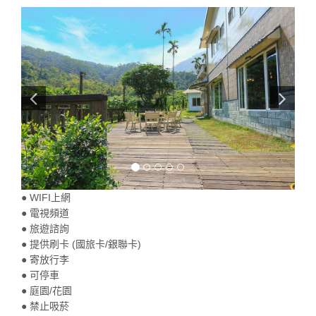
● WIFI上網
● 電視頻道
● 旅遊諮詢
● 提供刷卡 (國旅卡/銀聯卡)
● 寄放行李
● 可停車
● 庭園/花園
● 禁止吸菸