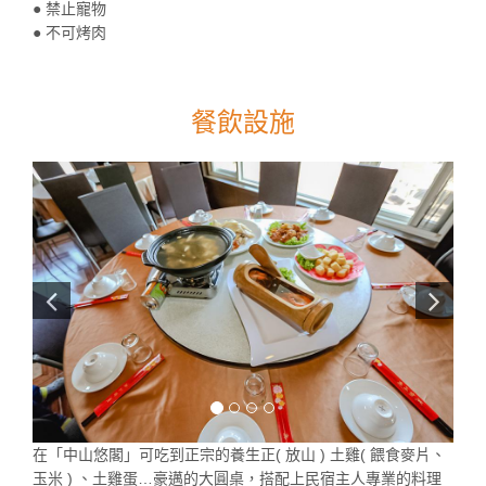
● 禁止寵物
● 不可烤肉
餐飲設施
在「中山悠閣」可吃到正宗的養生正( 放山 ) 土雞( 餵食麥片、
玉米 ) 、土雞蛋…豪邁的大圓桌，搭配上民宿主人專業的料理