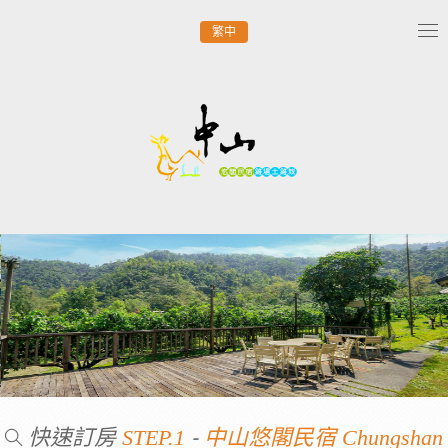
繁中
Tog
nav
快速訂房
-
STEP.1
中山悠閣民宿 Chungshan