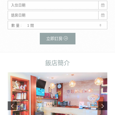
數 量 :
立即訂房
飯店簡介