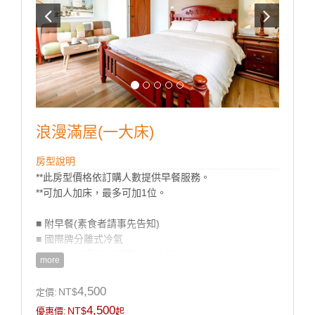
浪漫滿屋(一大床)
房型說明
**此房型價格依訂購人數提供早餐服務。
**可加人加床，最多可加1位。
■ 附早餐(素食者請事先告知)
■ 國際牌分離式冷氣
■ 50吋液晶電視、第四台有線頻道
more
■ 獨立筒床墊、高級羽絨被、乳膠枕
■ 乾溼分離衛浴設備、浴缸
4,500
NT$
定價:
■ 盥洗用品
4,500
NT$
優惠價:
起