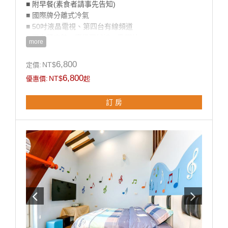
■ 附早餐(素食者請事先告知)
■ 國際牌分離式冷氣
■ 50吋液晶電視、第四台有線頻道
■ 獨立筒床墊、高級羽絨被、乳膠枕
more
■ 乾溼分離衛浴設備
■ 盥洗用品
6,800
NT$
定價:
■ 茶包、咖啡包、礦泉水
6,800
NT$
優惠價:
起
■ 無線WIFI上網
■ 獨立陽台
訂 房
**國旅卡訂房請於下單同時勾選備註即可。