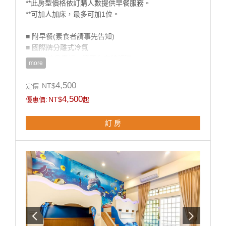
**此房型價格依訂購人數提供早餐服務。
**可加人加床，最多可加1位。
■ 附早餐(素食者請事先告知)
■ 國際牌分離式冷氣
■ 50吋液晶電視、第四台有線頻道
more
■ 獨立筒床墊、高級羽絨被、乳膠枕
■ 乾溼分離衛浴設備、浴缸
4,500
NT$
定價:
■ 盥洗用品
4,500
NT$
優惠價:
起
■ 茶包、咖啡包、礦泉水
■ 無線WIFI上網
訂 房
■ 獨立陽台
**國旅卡訂房請於下單同時勾選備註即可。