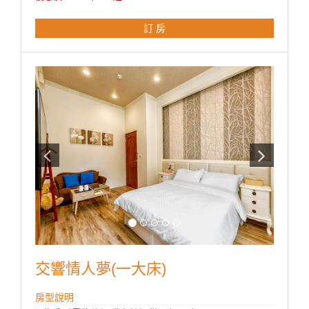
■ 茶包、咖啡包、礦泉水
■ 無線WIFI上網
訂 房
■ 獨立陽台
**國旅卡訂房請於下單同時勾選備註即可。
交響情人夢(一大床)
房型說明