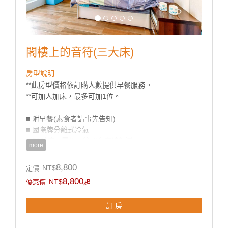
閣樓上的音符(三大床)
房型說明
**此房型價格依訂購人數提供早餐服務。
**可加人加床，最多可加1位。
■ 附早餐(素食者請事先告知)
■ 國際牌分離式冷氣
■ 50吋液晶電視、第四台有線頻道
more
■ 獨立筒床墊、高級羽絨被、乳膠枕
■ 乾溼分離衛浴設備
8,800
NT$
定價:
■ 盥洗用品
8,800
NT$
優惠價:
起
■ 茶包、咖啡包、礦泉水
■ 無線WIFI上網
訂 房
■ 獨立陽台