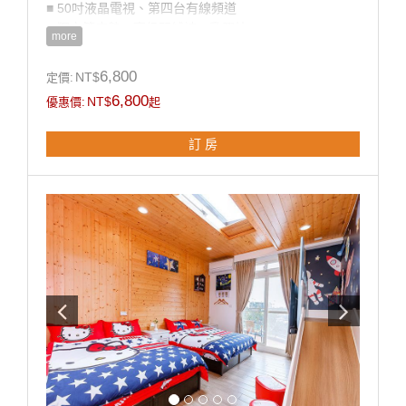
■ 50吋液晶電視、第四台有線頻道
■ 獨立筒床墊、高級羽絨被、乳膠枕
more
■ 乾溼分離衛浴設備
■ 盥洗用品
6,800
NT$
定價:
■ 茶包、咖啡包、礦泉水
6,800
NT$
優惠價:
起
■ 無線WIFI上網
■ 獨立陽台
訂 房
**國旅卡訂房請於下單同時勾選備註即可。