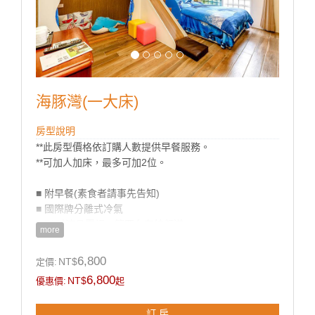
海豚灣(一大床)
房型說明
**此房型價格依訂購人數提供早餐服務。
**可加人加床，最多可加2位。
■ 附早餐(素食者請事先告知)
■ 國際牌分離式冷氣
■ 50吋液晶電視、第四台有線頻道
more
■ 獨立筒床墊、高級羽絨被、乳膠枕
■ 乾溼分離衛浴設備
6,800
NT$
定價:
■ 盥洗用品
6,800
NT$
優惠價:
起
■ 茶包、咖啡包、礦泉水
■ 無線WIFI上網
訂 房