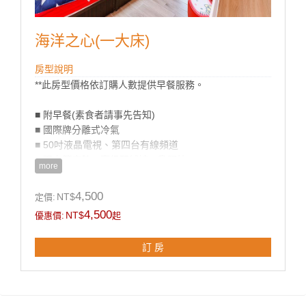
海洋之心(一大床)
房型說明
**此房型價格依訂購人數提供早餐服務。
■ 附早餐(素食者請事先告知)
■ 國際牌分離式冷氣
■ 50吋液晶電視、第四台有線頻道
■ 獨立筒床墊、高級羽絨被、乳膠枕
more
■ 乾溼分離衛浴設備
■ 盥洗用品
4,500
NT$
定價:
■ 茶包、咖啡包、礦泉水
4,500
NT$
優惠價:
起
■ 無線WIFI上網
■ 獨立陽台
訂 房
**國旅卡訂房請於下單同時勾選備註即可。