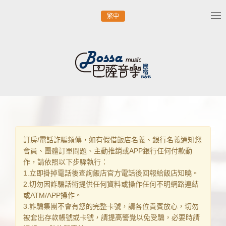
繁中
Tog
nav
訂房/電話詐騙頻傳，如有假借飯店名義、銀行名義通知您
會員、團體訂單問題、主動推銷或APP銀行任何付款動
作，請依照以下步驟執行：
1.立即掛掉電話後查詢飯店官方電話後回報給飯店知曉。
2.切勿因詐騙話術提供任何資料或操作任何不明網路連結
或ATM/APP操作。
3.詐騙集團不會有您的完整卡號，請各位貴賓放心，切勿
被套出存款帳號或卡號，請提高警覺以免受騙，必要時請