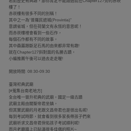
若對歷史有興趣，那你肯定不能錯過就在Chapter127旁的赤崁
樓了！
赤崁樓有很多不同的別稱！
其中之一為“普羅民遮城(Provintia)”
意謂省城，但在荷蘭文有永恆的意思呢！
而赤崁樓裡會看到一些石作，
每個石作都有不同的故事，
其中贔屭跟斷足石馬的由來都非常有趣!
就在Chapter127斜對面的名勝古蹟，
小編推薦午後可以過去走走喔!
開放時間: 08:30-09:30
臺灣祀典武廟
[#蒐集台南老地方]
全台唯一晉升祀典的武廟，國定一級古蹟
武廟主殿由關聖帝君坐鎮，
但其實武廟的月老跟文昌帝君也是很出名呢!
每到考試時節，就會看到很多家長帶孩子們來
武廟祈求文昌帝君保佑孩子考試順利呢!
而月老廳牆上已貼滿很多佳偶的照片~