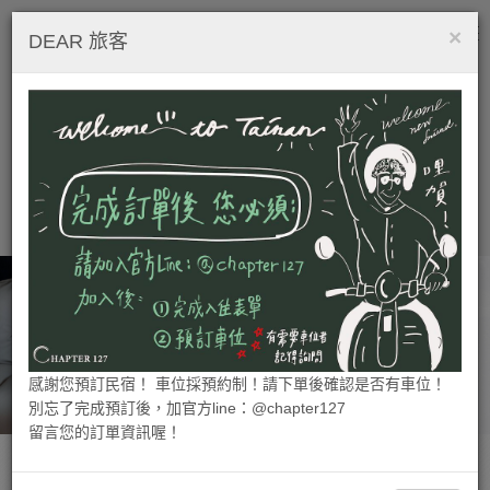
×
繁中
Tog
DEAR 旅客
nav
感謝您預訂民宿！ 車位採預約制！請下單後確認是否有車位！
別忘了完成預訂後，加官方line：@chapter127
留言您的訂單資訊喔！
快速訂房
-
STEP.1
Chapter127