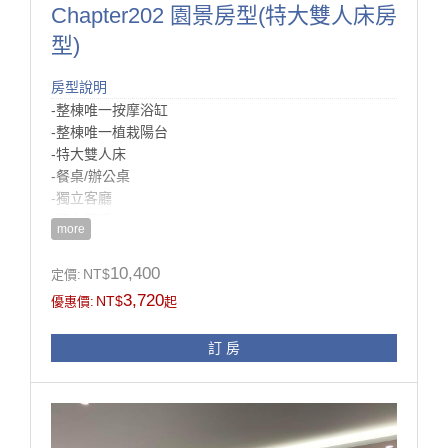
Chapter202 園景房型(特大雙人床房
型)
房型說明
-整棟唯一按摩浴缸
-整棟唯一植栽陽台
-特大雙人床
-餐桌/辦公桌
-獨立客廳
-獨立廚房
more
-乾濕分離衛浴
-浴室雙洗手台
10,400
NT$
定價:
-智能馬桶
3,720
NT$
優惠價:
起
-冷凍冷藏冰箱
-沙發
訂 房
-電視*2
房型設施介紹
這間房，可說是全部房型裡最棒的一間，
除了跟Room201一樣有獨立客廳及廚房外，