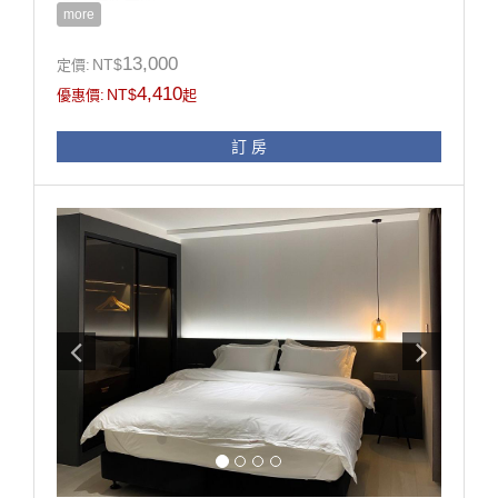
-超大置物空間
more
-冰箱
-電視
13,000
NT$
定價:
4,410
NT$
優惠價:
起
房型設施介紹
訂 房
一打開房門，左手邊是寬大的置物空間，
可以放置出遊的各種行李以及旅行的戰利品、伴手禮，
而在右手邊的則是衣櫃、層架可以盡情的掛置或放置衣
服等物品。
窗外則是美麗的植物及台南的熱情陽光，
床尾配置了兩張小長椅，也可以讓剛外出回來不想弄髒
床的各位稍作休息。
浴室部分，配置了浴缸及智能馬桶。
在這樣舒適的環境裡，歡迎與另一伴、兄弟或閨蜜還是
家庭一同享受。