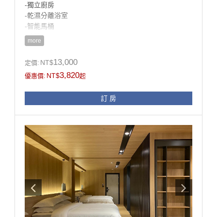
-獨立廚房
-乾濕分離浴室
-智能馬桶
-冰箱
more
-陽台
-電視
13,000
NT$
定價:
3,820
NT$
優惠價:
起
房型設施介紹
4人短期旅行的好選擇！
訂 房
這間房型為小組旅行的好選擇，四人房寬大的空間，
同時房內又有廚房可以滿足“食”方面的需求，
收納空間很足夠且有陽台可以讓您出去透透氣！
是家庭或小組旅行的好選擇！