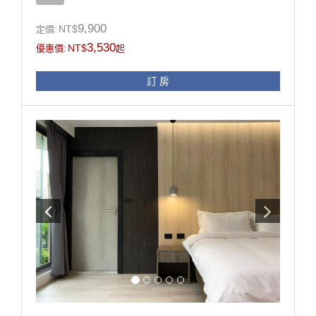
-乾濕分離衛浴
-冷凍冷藏冰箱
9,900
NT$
定價:
-沙發床
3,530
NT$
優惠價:
起
-陽台
-電視*2
訂 房
房型設施介紹
打開房門經過深色沈穩的小玄關後
映入眼簾的是淺色調且寬敞的雙客廳及廚房，
特別的是客廳與寢室雙洗手間的設計，
讓前來入住的你，
即使邀請朋友來住處一同玩樂，也不失隱私。
進入寢室後，是一張加大雙人床，
床的後方有長長的衣物間，
讓您可以吊掛衣服，不怕皺摺！
床前的電視牆後方，是一張寬敞的辦公桌
背對著窗戶，讓您能享受陽光的同時又不會刺眼！
適合長租，也是小家庭旅遊時完美的落腳處！