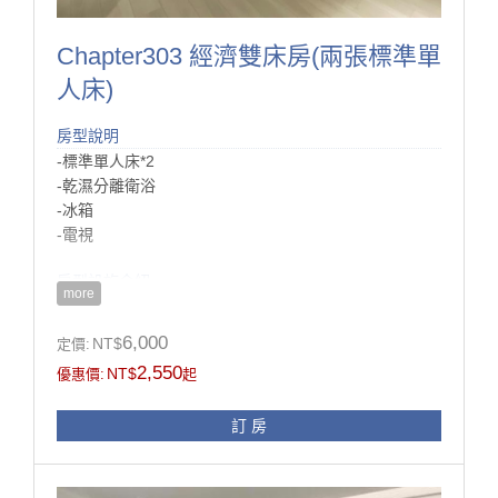
Chapter303 經濟雙床房(兩張標準單
人床)
房型說明
-標準單人床*2
-乾濕分離衛浴
-冰箱
-電視
房型設施介紹
more
此間房為整棟唯一的兩張標準單人床房型，
若不方便跟旅伴睡同一張床，那這間再適合不過了，
6,000
NT$
定價:
房間還提供的兩張座椅跟小桌子，方便在這邊吃飯、喝
2,550
NT$
優惠價:
起
茶聊天，
雖然是簡單的雙人房型，
訂 房
但空間還是算大的喔！