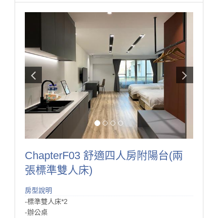
雖然簡單，但也舒服！適合短期旅行喔！
ChapterF03 舒適四人房附陽台(兩
張標準雙人床)
房型說明
-標準雙人床*2
-辦公桌