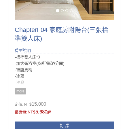
ChapterF04 家庭房附陽台(三張標
準雙人床)
房型說明
-標準雙人床*3
-加大衛浴室(廁所/衛浴分開)
-智能馬桶
-冰箱
-沙發
-陽台
more
-電視
15,000
NT$
定價:
房型設施介紹
5,680
NT$
優惠價:
起
如果你有四個人以上的旅伴，不想分房也不想包棟，
那這間就會是最棒的選擇，
訂 房
有空間可以大家聚在電視前一起看影集，一起吃宵夜享