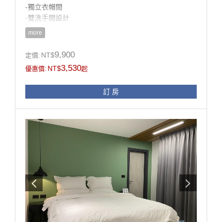
-獨立衣帽間
-雙洗手間設計
-乾濕分離浴室
more
-智能馬桶
-冷藏冷凍冰箱
9,900
NT$
定價:
-沙發床
3,530
NT$
優惠價:
起
-陽台
-電視*2
訂 房
房型設施介紹
這間房擁有整棟最大的廚房房間，還有最大的更衣間，
完整的櫥櫃設計，若您是來這邊長租，可以說是非常的
方便，跟在家裡一樣。
獨立的廚房，可以防止烹煮食材的味道影響到寢室，
舒服的沙發跟獨立的客廳的廁所，讓隱私方面也有絕對
的保障。