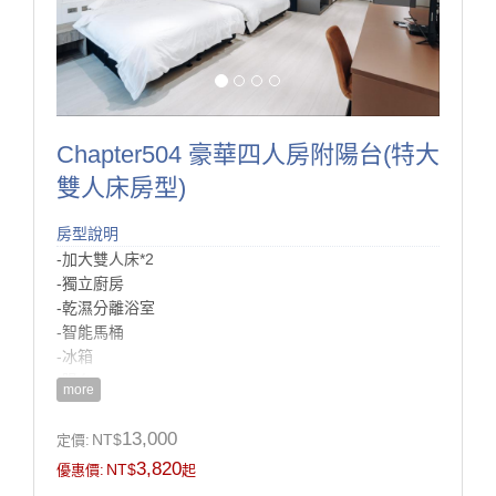
Chapter504 豪華四人房附陽台(特大
雙人床房型)
房型說明
-加大雙人床*2
-獨立廚房
-乾濕分離浴室
-智能馬桶
-冰箱
-陽台
more
-電視
13,000
NT$
定價:
房型設施介紹
3,820
NT$
優惠價:
起
4人短期旅行的好選擇！