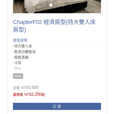
ChapterF02 經濟房型(特大雙人床
房型)
房型說明
-特大雙人床
-乾濕分離衛浴
-智能馬桶
-冰箱
-陽台
-電視
more
房型設施介紹
5,600
NT$
定價:
此房型為簡約的雙人房，
2,250
NT$
優惠價:
起
最特別的是，這間房的顏色是Chapter127最特別的配
色，
訂 房
房間裡大面積莫蘭迪綠色的牆，開門的瞬間就很清新，
落地窗陽台，能讓白天的光充足的照進房間裡！