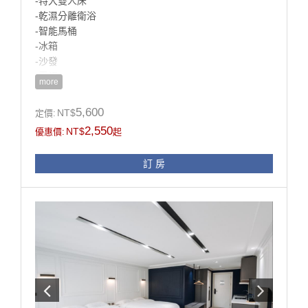
-特大雙人床
-乾濕分離衛浴
-智能馬桶
-冰箱
-沙發
-電視
more
房型設施介紹
5,600
NT$
定價:
這間房型是基本的雙人房型，
2,550
NT$
優惠價:
起
明亮極簡的設計，讓人覺得房間非常寬敞，
此房型推薦給想要住得簡單又舒服的短租旅客！
訂 房