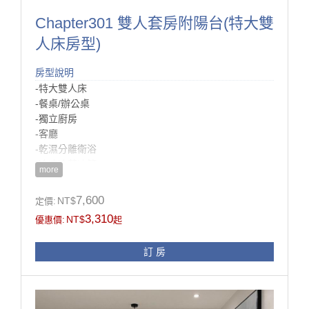
Chapter301 雙人套房附陽台(特大雙
人床房型)
房型說明
-特大雙人床
-餐桌/辦公桌
-獨立廚房
-客廳
-乾濕分離衛浴
-冷凍冷藏冰箱
more
-沙發
-陽台
7,600
NT$
定價:
-電視
3,310
NT$
優惠價:
起
訂 房
房型設施介紹
​進到房間後會看見右手邊跳色設計的流理臺，
想在這邊吃點小東西或煮點東西都是沒問題的，還有超
大冰箱能做使用。