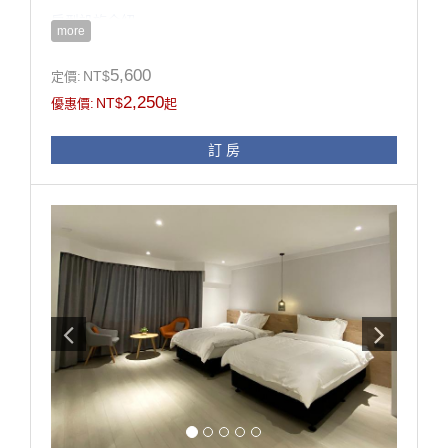
房型設施介紹
more
這間房型是基本的雙人房型，
冷色系的搭配還有極簡風的設計感是這間的特色。
5,600
NT$
定價:
雖然是基本房型，但依然有足夠置物空間的衣櫃，
2,250
NT$
優惠價:
起
如果是行李很多的你，也不用擔心∼
此房型推薦給想要住得簡單又舒服的短租旅客！
訂 房