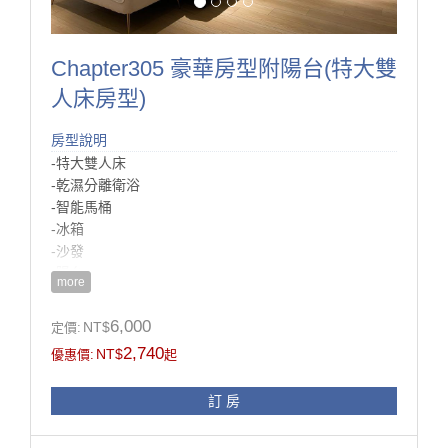
Chapter305 豪華房型附陽台(特大雙
人床房型)
房型說明
-特大雙人床
-乾濕分離衛浴
-智能馬桶
-冰箱
-沙發
-陽台
more
-電視
6,000
NT$
定價:
房型設施介紹
2,740
NT$
優惠價:
起
此間房為三樓房型裡面第二大間的，
一樣簡單的配置，
訂 房
但空間寬敞許多，電視前配置的沙發可以讓您方便隨時
做休息！