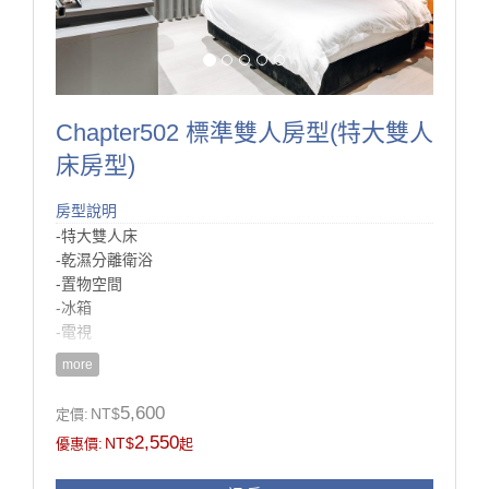
Chapter502 標準雙人房型(特大雙人
床房型)
房型說明
-特大雙人床
-乾濕分離衛浴
-置物空間
-冰箱
-電視
more
房型設施介紹
這間房型是基本的雙人房型，
5,600
NT$
定價:
暖色系的搭配還有極簡風的設計感是這間的特色。
2,550
NT$
優惠價:
起
雖然是基本房型，但依然有足夠置物空間的衣櫃，
如果是行李很多的你，也不用擔心∼