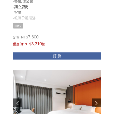
-餐桌/辦公桌
-獨立廚房
-客廳
-乾濕分離衛浴
-智能馬桶
more
-冷凍冷藏冰箱
-沙發
7,600
NT$
定價:
-陽台
3,310
NT$
優惠價:
起
-電視
訂 房
房型設施介紹
淺色木紋跟深色的雖形成了強烈的對比，
但木質調的溫柔跟深色牆的沈穩，
帶給人一種安心的感覺。
這間房型也有設置廚房流理台，跟大冰箱，
吃不完的美食不用怕冰了沒地方加熱。
另外設置了餐桌椅以及沙發區能夠區分休息、用餐空
間，
床的旁邊特別設置了一片深色的衣櫃，
隔開了床與客廳，隱私的部分也保護到了！
深色衣櫃搭配著微透玻璃也讓整體看起來柔和了許多。