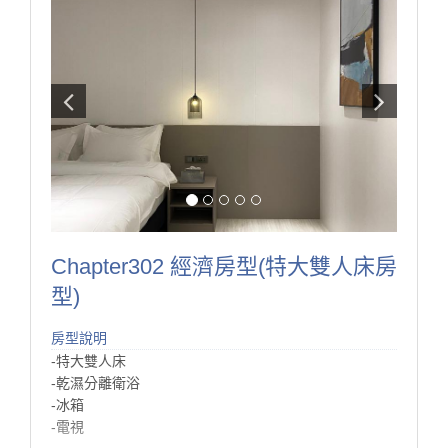
另外設置了餐桌椅以及沙發區能夠區分休息、用餐空
間，
床的旁邊特別設置了一片深色的衣櫃，
隔開了床與客廳，隱私的部分也保護到了！
深色衣櫃搭配著微透玻璃也讓整體看起來柔和了許多。
Chapter302 經濟房型(特大雙人床房
型)
房型說明
-特大雙人床
-乾濕分離衛浴
-冰箱
-電視