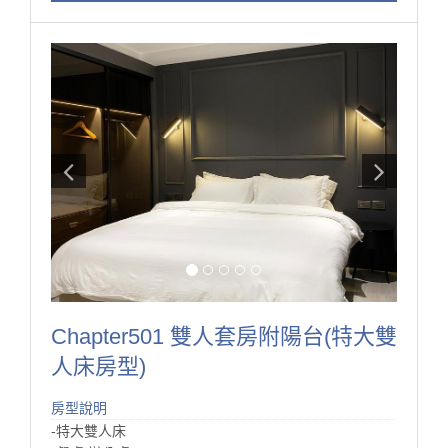
受台南美食。
加大的衛浴室，特別將 洗手間/浴室/洗手台 分開，
這樣晚上洗澡跟早上準備出門都可以不用搶浴室啦！
Chapter501 雙人套房附陽台(特大雙
人床房型)
房型說明
-特大雙人床