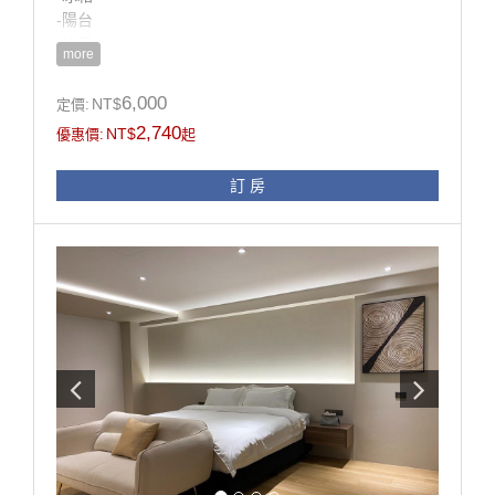
-陽台
-沙發
more
-電視
6,000
NT$
定價:
房型設施介紹
2,740
NT$
優惠價:
起
​此間房為特大豪華套房，
有長型的書桌，方便辦公抑或是當作享用美食的空間，
訂 房
有配置一個白色沙發，可以當作稍作休息的空間。
此間房有陽台的設計，隨時可以讓你透透氣喔∼∼