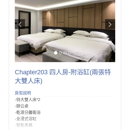
還有一個最吸引人的空間！也是全部房間唯一一間有的
特色，
就是開啟臥室門後，便能看到充滿綠意的陽台，
那是我們細心挑選細心照顧的成果！
想像一早被陽光叫醒，睜開眼就能身在充滿植物的環
境，
搭配早晨的一杯咖啡，再美好不過了！
而另外一點特色就是，
Room202有整棟唯一的按摩浴缸，讓旅遊或是出差一天
的疲憊都得以紓緩。
Chapter203 四人房-附浴缸(兩張特
大雙人床)
房型說明
-特大雙人床*2
-辦公桌
-乾濕分離衛浴
-全浸式浴缸
-智能馬桶