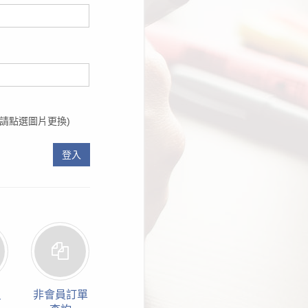
請點選圖片更換)
登入
員
非會員訂單