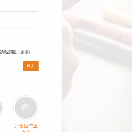
請點選圖片更換)
登入
員
非會員訂單