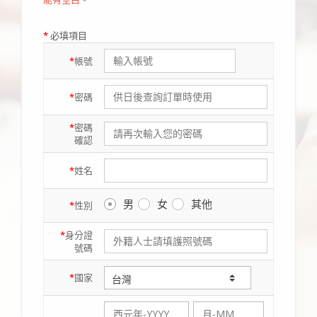
*
必填項目
*
帳號
*
密碼
*
密碼
確認
*
姓名
男
女
其他
*
性別
*
身分證
號碼
*
國家