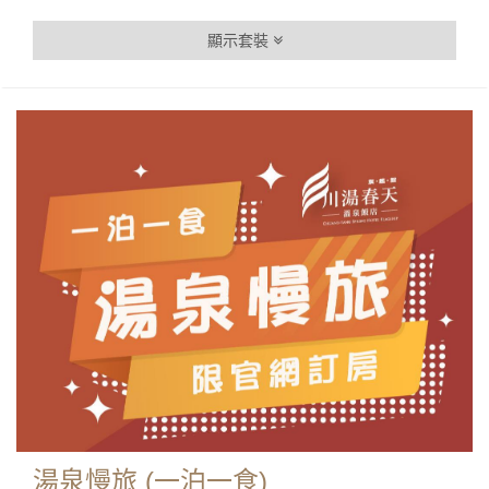
顯示套裝
湯泉慢旅 (一泊一食)