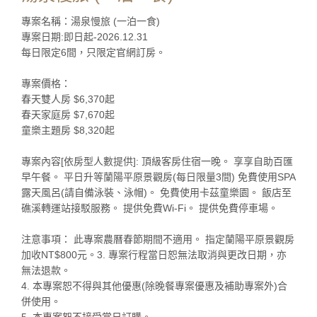
專案名稱：湯泉慢旅 (一泊一食)
專案日期:即日起-2026.12.31
每日限定6間，只限定官網訂房。
專案價格：
春天雙人房 $6,370起
春天家庭房 $7,670起
童樂主題房 $8,320起
專案內容[依房型人數提供]: 頂級客房住宿一晚。 享享自助百匯
早午餐。 平日升等蘭陽平原景觀房(每日限量3間) 免費使用SPA
露天風呂(請自備泳裝、泳帽)。 免費使用卡茲童樂園。 飯店至
礁溪轉運站接駁服務。 提供免費Wi-Fi。 提供免費停車場。
注意事項： 此專案農曆春節期間不適用。 指定蘭陽平原景觀房
加收NT$800元。3. 專案行程當日恕無法取消與更改日期，亦
無法退款。
4. 本專案恕不得與其他優惠(除晚餐專案優惠及補助專案外)合
併使用。