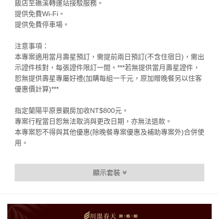
飯店至礁溪轉運站接駁服務。
提供免費Wi-Fi。
提供免費停車場。
注意事項：
本專案適用當月壽星預訂，需提前兩日預訂(不含住宿日)，需出
示證件核對，每張證件限訂一間。***若無提供當月壽星證件，
恕無提供壽星專屬好禮(加購每組一千元，原加贈晚餐另以住客
優惠價計算)***
指定蘭陽平原景觀房加收NT$800元。
專案行程當日恕無法取消與更改日期，亦無法退款。
本專案恕不得與其他優惠(除晚餐專案優惠及補助專案外)合併使
用。
顯示套裝