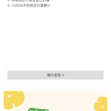
​5. 本專案恕不接受當日訂購。
6. ⇒2026平旺假日行事曆⇐
顯示套裝