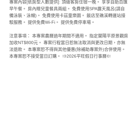
專案內容[依房型人數提供]: 頂級客房住宿一晚。 享享自助百匯
早午餐。 房內贈兒童餐具兩組。 免費使用SPA露天風呂(請自
備泳裝、泳帽)。 免費使用卡茲童樂園。 飯店至礁溪轉運站接
駁服務。 提供免費Wi-Fi。 提供免費停車場。
注意事項： 本專案農曆過年期間不適用。 指定蘭陽平原景觀房
加收NT$800元。 專案行程當日恕無法取消與更改日期，亦無
法退款。 本專案恕不得與其他優惠(除補助專案外)合併使用。
本專案恕不接受當日訂購。 ⇒2026平旺假日行事曆⇐