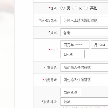
男
女
其他
*
性別
*
身分證
號碼
*
國家
*
生日
住家
電話
*
行動
電話
*
聯絡
地址