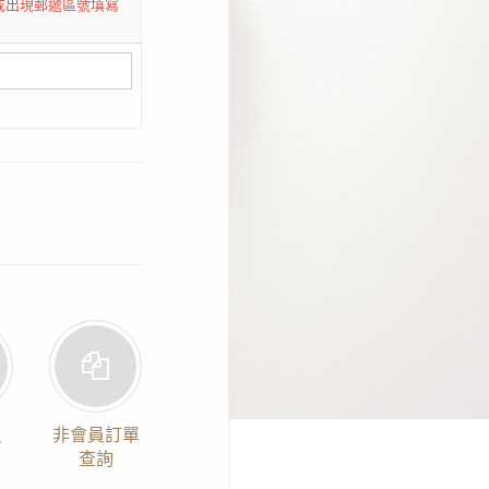
或出現郵遞區號填寫
員
非會員訂單
查詢