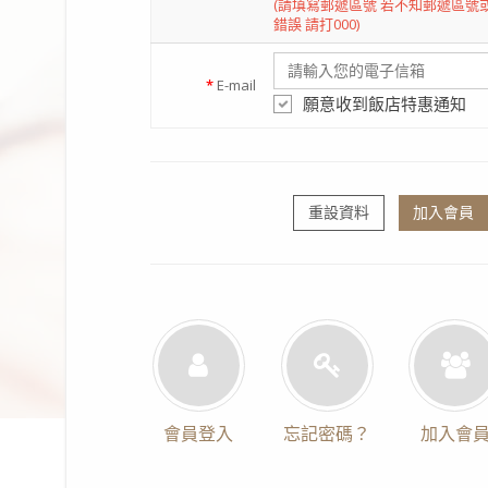
(請填寫郵遞區號 若不知郵遞區號
錯誤 請打000)
*
E-mail
願意收到飯店特惠通知
重設資料
加入會員
會員登入
忘記密碼？
加入會