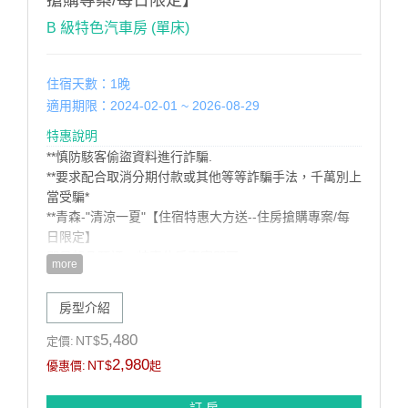
B 級特色汽車房 (單床)
住宿天數：1晚
適用期限：2024-02-01 ~ 2026-08-29
特惠說明
**慎防駭客偷盜資料進行詐騙.
**要求配合取消分期付款或其他等等詐騙手法，千萬別上
當受騙*
**青森-"清涼一夏"【住宿特惠大方送--住房搶購專案/每
日限定】
即日起凡預訂---特惠住房專案即可:
more
1.住宿特享優惠特價
2贈送精緻早餐二客。
房型介紹
3.漫遊腳踏車免費租借服務
訂購須知:
5,480
NT$
定價:
*本房型限住2位無法加人住宿(含兒童)
2,980
NT$
優惠價:
起