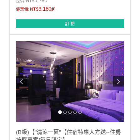
5,780
NT$
定價:
*本房型限住2位無法加人住宿(含兒童)
3,180
NT$
優惠價:
起
訂 房
(B級)【"清涼一夏"【住宿特惠大方送--住房
搶購專案/每日限定】