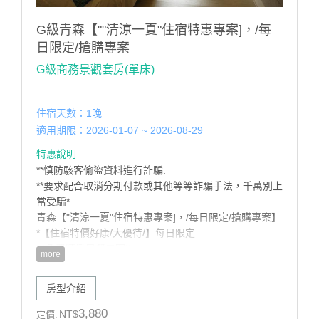
G級青森【""清涼一夏"住宿特惠專案]，/每
日限定/搶購專案
G級商務景觀套房(單床)
住宿天數：1晚
適用期限：2026-01-07 ~ 2026-08-29
特惠說明
**慎防駭客偷盜資料進行詐騙.
**要求配合取消分期付款或其他等等詐騙手法，千萬別上
當受騙*
青森【"清涼一夏"住宿特惠專案]，/每日限定/搶購專案】
*【住宿特價好康/大優待/】每日限定
*免費精緻早餐二客!!
more
*免費漫遊腳踏車租借服務
/住宿最熱門.搶先預定/：
房型介紹
https://dryadmotel.ezhotel.com.tw/
青森精品商旅 台南市歸仁區文化街三段529號 06-
3,880
NT$
定價: