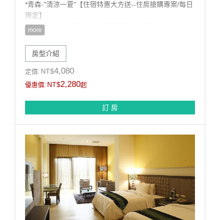
*青森-"清涼一夏"【住宿特惠大方送--住房搶購專案/每日
限定】
*【凡住宿特惠優惠--住房搶購專案】每日限定
more
*免費精緻早餐二客!!
*免費漫遊腳踏車租借服務
房型介紹
訂購須知:
*本房型限住2位無法加人住宿(含兒童)
4,080
NT$
定價:
2,280
NT$
優惠價:
起
訂 房