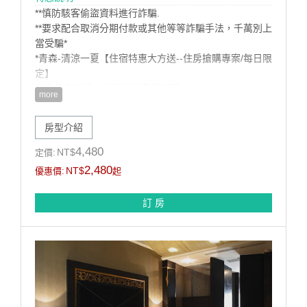
**慎防駭客偷盜資料進行詐騙.
**要求配合取消分期付款或其他等等詐騙手法，千萬別上
當受騙*
*青森-清涼一夏【住宿特惠大方送--住房搶購專案/每日限
定】
即日起凡預訂---特惠住房專案即可:
more
1.住宿特享優惠特價
2贈送精緻早餐二客。
房型介紹
3.漫遊腳踏車免費租借服務
訂購須知:
4,480
NT$
定價:
*本房型限住2位無法加人住宿(含兒童)
2,480
NT$
優惠價:
起
訂 房