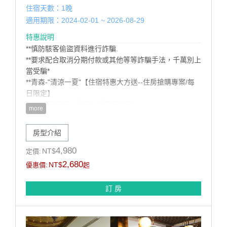
住宿天數：1晚
適用期限：2024-02-01 ~ 2026-08-29
特惠說明
**慎防駭客偷盜資料進行詐騙.
**要求配合取消分期付款或其他等等詐騙手法，千萬別上
當受騙*
**青森-"清涼一夏"【住宿特惠大方送--住房搶購專案/每
日限定】
即日起凡預訂---特惠住房專案即可:
more
1.住宿特享優惠特價
2贈送精緻早餐二客。
房型介紹
3.漫遊腳踏車免費租借服務
訂購須知:
4,980
NT$
定價:
*本房型限住2位無法加人住宿(含兒童)
2,680
NT$
優惠價:
起
訂 房