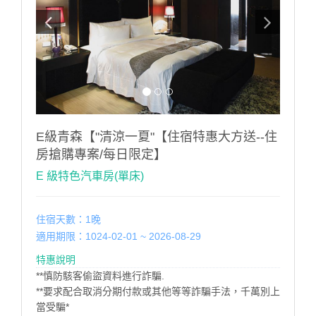
E級青森【"清涼一夏"【住宿特惠大方送--住
房搶購專案/每日限定】
E 級特色汽車房(單床)
住宿天數：1晚
適用期限：1024-02-01 ~ 2026-08-29
特惠說明
**慎防駭客偷盜資料進行詐騙.
**要求配合取消分期付款或其他等等詐騙手法，千萬別上
當受騙*