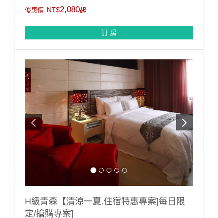
2301212
2,080
NT$
優惠價:
起
訂 房
H級青森【清涼一夏.住宿特惠專案]每日限
定/搶購專案]