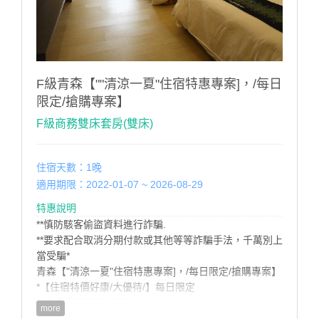
F級青森【""清涼一夏"住宿特惠專案]，/每日
限定/搶購專案】
F級商務雙床套房(雙床)
住宿天數：1晚
適用期限：2022-01-07 ~ 2026-08-29
特惠說明
**慎防駭客偷盜資料進行詐騙.
**要求配合取消分期付款或其他等等詐騙手法，千萬別上
當受騙*
青森【"清涼一夏"住宿特惠專案]，/每日限定/搶購專案】
*【住宿特價好康/大優待/】每日限定
*免費精緻早餐二客!!
more
*免費漫遊腳踏車租借服務