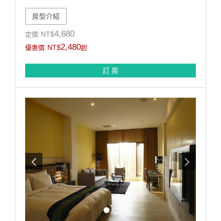
/住宿最熱門.搶先預定/：
房型介紹
https://dryadmotel.ezhotel.com.tw/
青森精品商旅 台南市歸仁區文化街三段529號 06-
4,680
NT$
定價:
2301212
2,480
NT$
優惠價:
起
訂 房