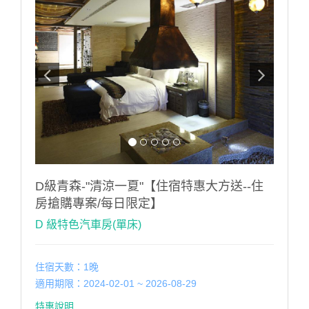
D級青森-"清涼一夏"【住宿特惠大方送--住
房搶購專案/每日限定】
D 級特色汽車房(單床)
住宿天數：1晚
適用期限：2024-02-01 ~ 2026-08-29
特惠說明