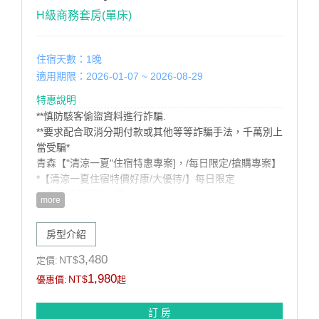
H級商務套房(單床)
住宿天數：1晚
適用期限：2026-01-07 ~ 2026-08-29
特惠說明
**慎防駭客偷盜資料進行詐騙.
**要求配合取消分期付款或其他等等詐騙手法，千萬別上
當受騙*
青森【"清涼一夏"住宿特惠專案]，/每日限定/搶購專案】
*【清涼一夏住宿特價好康/大優待/】每日限定
*免費精緻早餐二客!!
more
*免費漫遊腳踏車租借服務
/住宿最熱門.搶先預定/：
房型介紹
https://dryadmotel.ezhotel.com.tw/
青森精品商旅 台南市歸仁區文化街三段529號 06-
3,480
NT$
定價:
2301212
1,980
NT$
優惠價:
起
訂 房