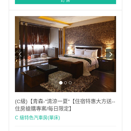
訂 房
(C級)【青森-"清涼一夏"【住宿特惠大方送--
住房搶購專案/每日限定】
C 級特色汽車房(單床)