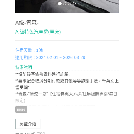
A級-青森-
A 級特色汽車房(單床)
住宿天數：1晚
適用期限：2024-02-01 ~ 2026-08-29
特惠說明
**慎防駭客偷盜資料進行詐騙.
**要求配合取消分期付款或其他等等詐騙手法，千萬別上
當受騙*
**青森-"清涼一夏"【住宿特惠大方送/住房搶購專案/每日
限定】
即日起凡預訂-清涼一夏--特惠住房專案即可:
more
1.住宿特享優惠特價
2贈送精緻早餐二客。
房型介紹
3.漫遊腳踏車免費租借服務
訂購須知: