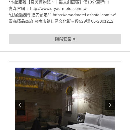
*本館距離【奇美博物館、十鼓文創園區】僅10分車程!!!!
青森官網→ http://www.dryad-motel.com.tw
/住宿最熱門.搶先預定/：https://dryadmotel.ezhotel.com.tw/
青森精品商旅 台南市歸仁區文化街三段529號 06-2301212
隱藏套裝