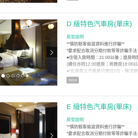
●住宿含-二份早餐
●花灑、蒸汽室
房型設施介紹
D 級特色汽車房(單床)
※閒情逸致，盡情嘔歌生命，讚美大
※回憶是甜美，記起童年情景，兩小
房型說明
**慎防駭客偷盜資料進行詐騙**
房型設備
*要求配合取消分期付款等等詐騙手法
●住宿入房時間：21:00以後；退房時
(續住亦同12:00退房；商務房18:00
●*此房型之汽車房只限住2位，無法提
●一房一車庫
more
●住宿含-二份早餐
●沖擊泉、蒸汽
房型設施介紹
E 級特色汽車房(單床)
※對事物的著迷始終不變，是一種堅
※朦朧罩霧，薄霧輕拂划過身體肌膚
房型說明
經
**慎防駭客偷盜資料進行詐騙**
*要求配合取消分期付款等等詐騙手法
房型設備