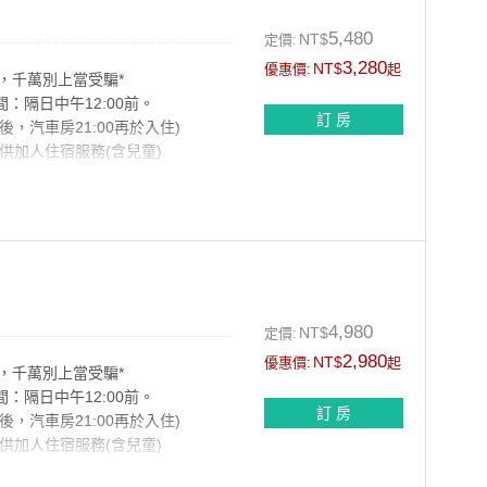
情交錯著
5,480
NT$
定價:
國之美，愛戀
3,280
NT$
優惠價:
起
，千萬別上當受騙*
間：隔日中午12:00前。
訂 房
以後，汽車房21:00再於入住)
供加人住宿服務(含兒童)
慢
到過去的時光
4,980
NT$
定價:
桃花源地
2,980
NT$
優惠價:
起
見天籟
，千萬別上當受騙*
間：隔日中午12:00前。
訂 房
以後，汽車房21:00再於入住)
供加人住宿服務(含兒童)