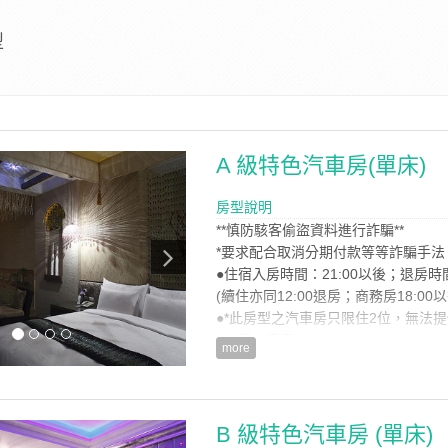
型
A 級特色汽車房(單床)
房型說明
**慎防駭客偷盜資料進行詐騙**
*要求配合取消分期付款等等詐騙手法
●住宿入房時間：21:00以後；退房時
(續住亦同12:00退房；商務房18:00
●*此房型之汽車房只限住2位，無法提
●一房一車庫
more
●住宿含-二份早餐
●SPA雨林、沖擊
房型設施介紹
B 級特色汽車房 (單床)