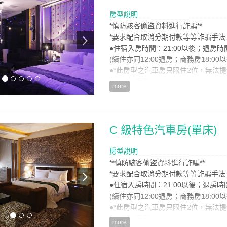
※微風輕佛臉頰，白沙島嶼與熱帶風
原來休閒渡假是如此輕鬆自在
房型說明
※復古簡鍊，端祥幽古之情，呈現中
*慎防駭客偷盜資料進行詐騙**
*要求配合取消分期付款等等詐騙手法
房型設備
●住宿入房時間：21:00以後；退房時
(續住亦同12:00退房；商務房18:00
●*此房型之汽車房只限住2位，無法提
●一房一車庫
more
●住宿含-二份早餐
●SPA雨林、沖擊
房型設施介紹
C 級特色汽車房(單床)
※消失的舊時光，回憶的路上變得好
※老上海街景，紅牆、黑瓦彷彿又回
房型說明
※所映入眼簾的美景，似乎是另一處
**慎防駭客偷盜資料進行詐騙**
※靜靜傾聽大自然和諧之聲，尤如聽
*要求配合取消分期付款等等詐騙手法
●住宿入房時間：21:00以後；退房時
房型設備
(續住亦同12:00退房；商務房18:00
●*此房型之汽車房只限住2位，無法提
●一房一車庫
more