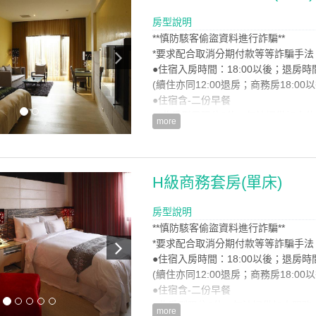
●車停專屬停車場
●小花灑、水注、浴缸
房型說明
**慎防駭客偷盜資料進行詐騙**
房型設備
*要求配合取消分期付款等等詐騙手法
●住宿入房時間：18:00以後；退房時
(續住亦同12:00退房；商務房18:00
●住宿含-二份早餐
●*此房型只限住2位，無法提供加人住
more
●車停專屬停車場
●小花灑、水注、浴
房型設備
H級商務套房(單床)
房型說明
**慎防駭客偷盜資料進行詐騙**
*要求配合取消分期付款等等詐騙手法
●住宿入房時間：18:00以後；退房時
(續住亦同12:00退房；商務房18:00
●住宿含-二份早餐
●此房型限住2位，無法提供加人服務
more