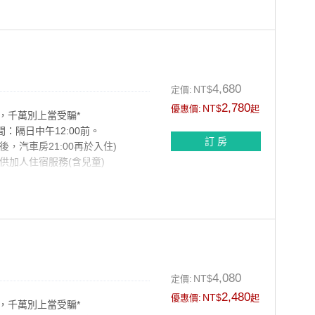
地，譜出一曲動人的樂章
無猜，無憂無慮的兩人世界嗎﹖
4,680
NT$
定價:
2,780
NT$
優惠價:
起
，千萬別上當受騙*
間：隔日中午12:00前。
訂 房
以後，汽車房21:00再於入住)
供加人住宿服務(含兒童)
持，也是一份執著，更是一種愛戀
，輕輕觸感，深深挑動您的視覺神
4,080
NT$
定價:
2,480
NT$
優惠價:
起
，千萬別上當受騙*