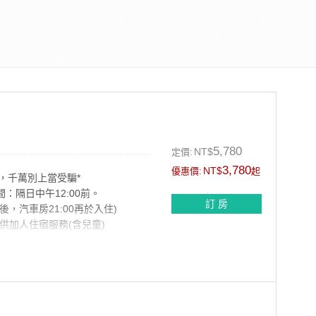
5,780
NT$
定價:
3,780
NT$
優惠價:
起
，千萬別上當受騙*
間：隔日中午12:00前。
訂 房
以後，汽車房21:00再於入住)
供加人住宿服務(含兒童)