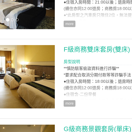
●住宿入房時間：21:00以後；退房時
(續住亦同12:00退房；商務房18:00
●*此房型之汽車房只限住2位，無法提
●一房一車庫
more
●住宿含-二份早餐
●花灑、蒸汽室
房型設施介紹
F級商務雙床套房(雙床)
※時尚主義之概念，創造出絕代風華
※舞動生命、扭動身體，享受神秘華
房型說明
**慎防駭客偷盜資料進行詐騙**
房型設備
*要求配合取消分期付款等等詐騙手法
●住宿入房時間：18:00以後；退房時
(續住亦同12:00退房；商務房18:00
●住宿含-二份早餐
●商務5*6尺雙床限住二位(此房價為
more
如住第3位(只限雙床套房可加人限兒
如加人須加收清潔費$750元清潔費
不含加床和棉被、枕頭
**兒童收費標準:100公分以下不加收
G級商務景觀套房(單床)