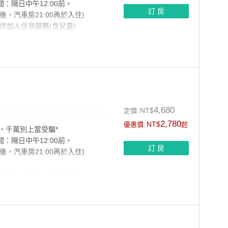
間：隔日中午12:00前。
訂 房
以後，汽車房21:00再於入住)
供加人住宿服務(含兒童)
般流行時尚感。
爾滋所醞藏的韻律美感
4,680
NT$
定價:
2,780
NT$
優惠價:
起
，千萬別上當受騙*
間：隔日中午12:00前。
訂 房
以後，汽車房21:00再於入住)
2人住宿，非四人住宿房價)
童)其他房型無法加人服務，
含早餐與盥洗用具；
，超過100公分需收取清潔費