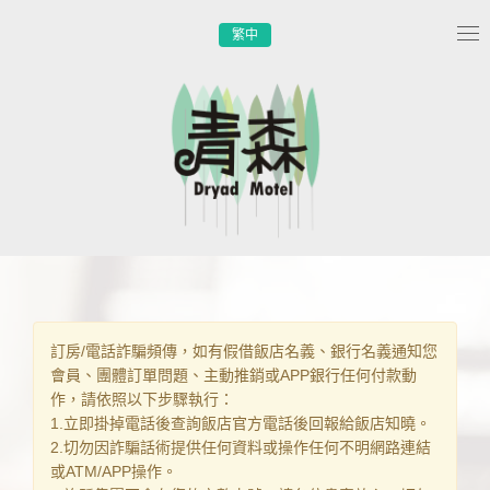
繁中
Tog
nav
訂房/電話詐騙頻傳，如有假借飯店名義、銀行名義通知您
會員、團體訂單問題、主動推銷或APP銀行任何付款動
作，請依照以下步驟執行：
1.立即掛掉電話後查詢飯店官方電話後回報給飯店知曉。
2.切勿因詐騙話術提供任何資料或操作任何不明網路連結
或ATM/APP操作。