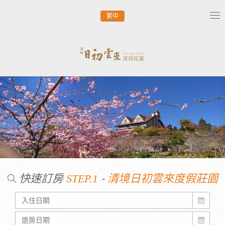
繁中
Tog
nav
快速訂房
-
STEP.1
清境日初雲來度假莊園