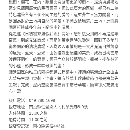
楓樹、櫻花…在內，數量比開發前更多的樹木，是清境農場地
區少見範圍廣大的民宿園區。但如此廣大的區域，卻只有二棟
特色建築各有三個不同主題的房間，這並非主人無力開發，而
是因為對於土地與自然的熱愛，不願去破壞這片土地，進而將
園區打造成多年前、記憶中的清境。
從走進《日初雲來渡假莊園》開始，您所感受到的不再是建築
密集，到處充滿商業，而是仿若走進時光隧道，回到了多年前
尚未開發的清境農場，因為映入眼簾的是一大片充滿自然氣息
的風光，藍天、湖光、山色搭派出絕佳的美景，成為日初雲來
渡假莊園唯一的背景；園區內穿梭於落羽松、楓樹、櫻花林間
的小徑，形成一幅幅最美的畫面。
踏進園區內唯二的兩棟都鐸式建築中，裡頭的裝潢設計全由主
人曾先生親自規劃，油畫、鑲嵌於牆上珍珠壁飾也都是由曾先
生親手完成；屋內空間裝潢樸實中帶著華麗，簡單卻又充滿用
心，需
飯店電話：049-280-1699
飯店地址：南投縣仁愛鄉大同村榮光巷8-9號
入住時間：15:00之後
退房時間：11:00之前
飯店登記號：南投縣民宿443號