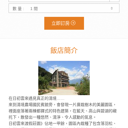
數 量 :
立即訂房
飯店簡介
在日初雲來遇見真正的清境……
來到清境農場國民賓館旁，會發現一片廣栽樹木的美麗園區，
裡面座落著兩棟都鐸式的特色建築，在藍天、高山與碧湖的襯
托下，散發出一種悠然、清淨、令人感動的氣息。
日初雲來渡假莊園》佔地一甲餘，園區內栽種了包含落羽松、