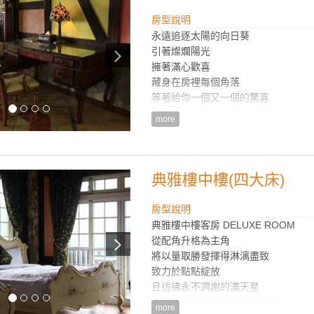
＊原裝進口音響
＊DVD影音光碟機(建議攜帶自己的
房型說明
片)
永遠追逐太陽的向日葵
＊浴室為乾溼分離衛浴
引著燦爛陽光
擁著滿心歡喜
藏身在房裡每個角落
等著給你一個又一個的驚喜
more
室內面積約22-25坪，兩大床（2人
房內設計擺飾皆以歐風花卉主題為設
沙發…等，使得每個房間都有不同特
典雅樓中樓(四大床)
房型設施介紹
房型說明
典雅樓中樓客房 DELUXE ROOM
＊採用歐洲精品品牌Diptyque沐浴組
從配角升格為主角
＊依房型附贈礦泉水
將以量取勝發揮得淋漓盡致
＊床型 200cm X 200cm 或 180cm X
致力於點點綻放
＊傳統歐洲柴燒壁爐
且彷彿永不凋謝的滿天星
＊投影機及100吋投影布幕（無任何
正為您的即將到來而雀躍不已
more
放或是免費借閱管家精選好片）