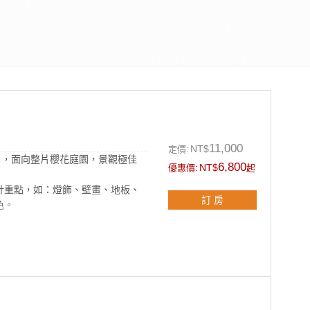
11,000
NT$
定價:
），面向整片櫻花庭園，景觀極佳
6,800
NT$
優惠價:
起
計重點，如：燈飾、壁畫、地板、
訂 房
色。
套組