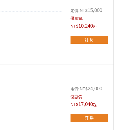
DVD播放或是免費借閱管家精選好
15,000
NT$
定價:
優惠價:
10,240
NT$
起
訂 房
一室），戶外獨立陽台，景觀極佳
計重點，如：燈飾、壁畫、地板、
色。
24,000
NT$
定價:
優惠價:
17,040
NT$
起
 200cm
訂 房
電視頻道，建議攜帶自己的DVD播