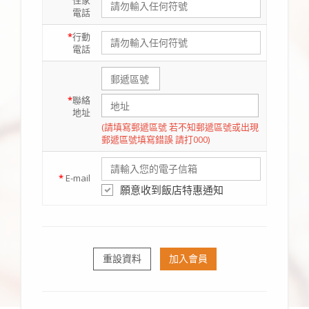
住家
電話
*
行動
電話
*
聯絡
地址
(請填寫郵遞區號 若不知郵遞區號或出現
郵遞區號填寫錯誤 請打000)
*
E-mail
願意收到飯店特惠通知
重設資料
加入會員