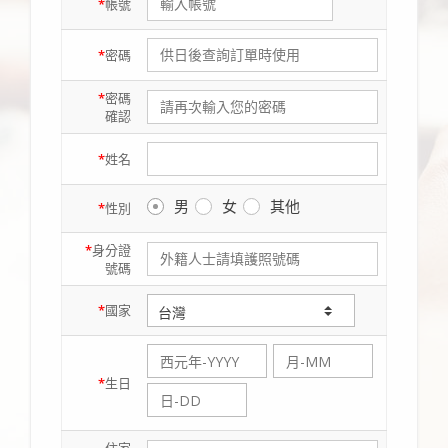
*
帳號
*
密碼
*
密碼
確認
*
姓名
男
女
其他
*
性別
*
身分證
號碼
*
國家
*
生日