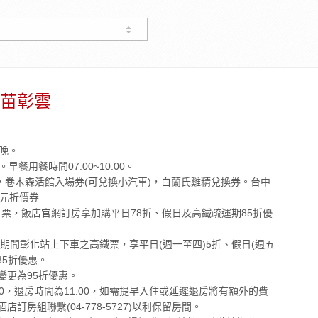
苗彰雲
一晚。
早餐用餐時間07:00~10:00。
t早餐，卷木森活館入場券(可兌換小汽車)，白蘭氏雞精兌換券。台中
rt百元折價券
來回車票，飯店官網訂房享加購平日78折、假日及高鐵疏運期85折優
/30期間彰化站上下車之高鐵票，享平日(週一至四)5折、假日(週五
85折優惠。
價變更為95折優惠。
:00，退房時間為11:00，如需提早入住或延遲退房將有額外的費
訂房組聯繫(04-778-5727)以利保留房間。