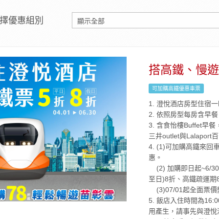
擇優惠組別
搭高鐵、慢遊
可加購高鐵優惠車票
1. 澄悅酒店房型住宿
2. 依照房型每房含早餐。
3. 含食怡樓Buffe
三井outlet與Lalapo
4. (1)可加購高鐵
惠。
(2) 加購即日起~6
至日)8折、高鐵疏運期
(3)07/01起全面票
5. 飯店入住時間為16
用產生，請事先與澄悅酒店