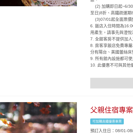
(2) 加購即日起~6
至日)8折、高鐵疏運期
(3)07/01起全面票
6. 飯店入住時間為16
用產生，請事先與澄悅酒店
7. 全館客房不提供
8. 房客享飯店免費專
分有陽台、美國蕾絲床
9. 所有館內設施都可
10. 此優惠不可與其
父親住宿專案
可加購高鐵優惠車票
預訂入住日：08/01-08/