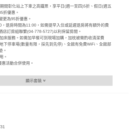
/30期間彰化站上下車之高鐵票，享平日(週一至四)5折、假日(週五
85折優惠。
價變更為95折優惠。
:00，退房時間為11:00，如需提早入住或延遲退房將有額外的費
訂房組聯繫(04-778-5727)以利保留房間。
加人加床服務。如需加早餐可到現場加購，加枕被需酌收清潔費
屬地下停車場(數量有限，採先到先停)、全館有免費WiFi、全館部
墊。
使用。
他優惠活動合併使用。
顯示套裝
31