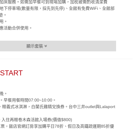
加人加床服務。如需加早餐可到現場加購，加枕被需酌收清潔費
屬地下停車場(數量有限，採先到先停)、全館有免費WiFi、全館部
墊。
使用。
優惠活動合併使用。
顯示套裝
TART
一晚。
早餐用餐時間07:00~10:00。
早餐，贈義式冰淇淋，白蘭氏雞精兌換券。台中三井outlet與Lalaport
/30 入住再贈卷木森活館入場券(價值$800)
來回車票，飯店官網訂房享加購平日78折、假日及高鐵疏運期85折優