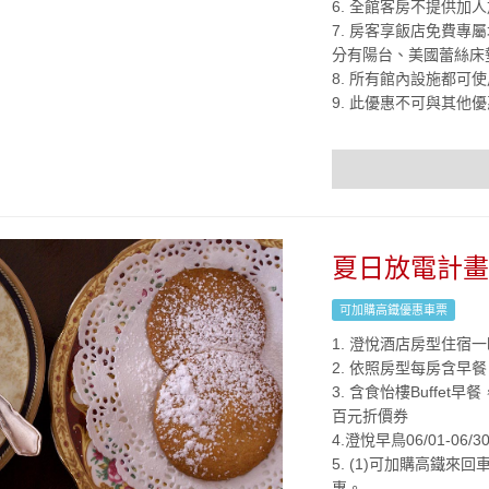
6. 全館客房不提供
7. 房客享飯店免費專
分有陽台、美國蕾絲床
8. 所有館內設施都可
9. 此優惠不可與其他
夏日放電計畫S
可加購高鐵優惠車票
1. 澄悅酒店房型住宿
2. 依照房型每房含早餐。
3. 含食怡樓Buffet
百元折價券
4.澄悅早鳥06/01-06
5. (1)可加購高鐵
惠。