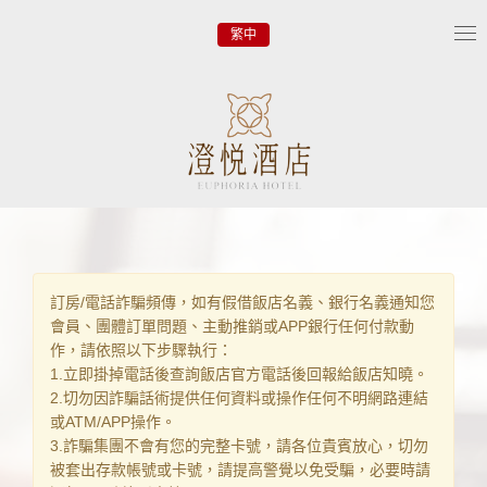
繁中
Tog
nav
訂房/電話詐騙頻傳，如有假借飯店名義、銀行名義通知您
會員、團體訂單問題、主動推銷或APP銀行任何付款動
作，請依照以下步驟執行：
1.立即掛掉電話後查詢飯店官方電話後回報給飯店知曉。
2.切勿因詐騙話術提供任何資料或操作任何不明網路連結
或ATM/APP操作。
3.詐騙集團不會有您的完整卡號，請各位貴賓放心，切勿
被套出存款帳號或卡號，請提高警覺以免受騙，必要時請