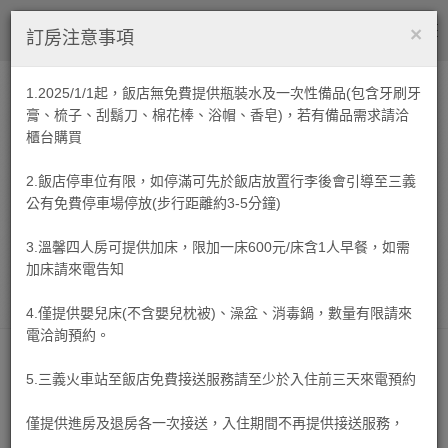
×
繁中
Tog
訂房注意事項
nav
1.2025/1/1起，飯店無免費提供瓶裝水及一次性備品(包含牙刷牙
快速訂房
-
STEP.1
F HOTEL 三義館
膏、梳子、刮鬍刀、棉花棒、浴帽、香皂)，若有備品需求請洽
櫃台購買
2.飯店停車位有限，如停滿可先於飯店放置行李後會引導至三義
公有免費停車場停放(步行距離約3-5分鐘)
數 量 :
3.溫馨四人房可提供加床，限加一床600元/床含1人早餐，如需
加床請來電告知
立即訂房
4.僅提供嬰兒床(不含嬰兒枕被)、澡盆、消毒鍋，數量有限請來
電洽詢預約。
飯店簡介
5.三義火車站至飯店免費接送服務請至少於入住前三天來電預約
僅提供進房及退房各一次接送，入住期間不再提供接送服務，