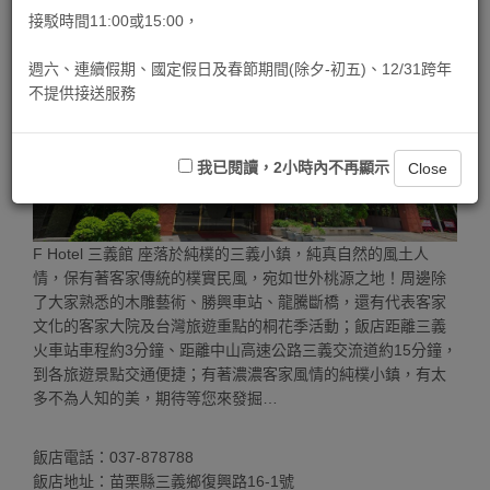
接駁時間11:00或15:00，
週六、連續假期、國定假日及春節期間(除夕-初五)、12/31跨年
不提供接送服務
我已閱讀，2小時內不再顯示
Close
F Hotel 三義館 座落於純樸的三義小鎮，純真自然的風土人
情，保有著客家傳統的樸實民風，宛如世外桃源之地！周邊除
了大家熟悉的木雕藝術、勝興車站、龍騰斷橋，還有代表客家
文化的客家大院及台灣旅遊重點的桐花季活動；飯店距離三義
火車站車程約3分鐘、距離中山高速公路三義交流道約15分鐘，
到各旅遊景點交通便捷；有著濃濃客家風情的純樸小鎮，有太
多不為人知的美，期待等您來發掘…
飯店電話：037-878788
飯店地址：苗栗縣三義鄉復興路16-1號