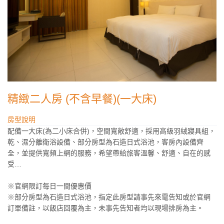
精緻二人房 (不含早餐)(一大床)
房型說明
配備一大床(為二小床合併)，空間寬敞舒適，採用高級羽絨寢具組，
乾、濕分離衛浴設備、部分房型為石造日式浴池，客房內設備齊
全，並提供寬頻上網的服務，希望帶給旅客溫馨、舒適、自在的感
受…
※官網限訂每日一間優惠價
※部分房型為石造日式浴池，指定此房型請事先來電告知或於官網
訂單備註，以飯店回覆為主，未事先告知者均以現場排房為主。