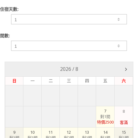
住宿天數:
間數:
2026
/
8
日
一
二
三
四
五
六
7
8
剩1間
特價2500
客滿
9
10
11
12
13
14
15
剩3間
剩3間
剩3間
剩2間
剩3間
剩1間
剩1間