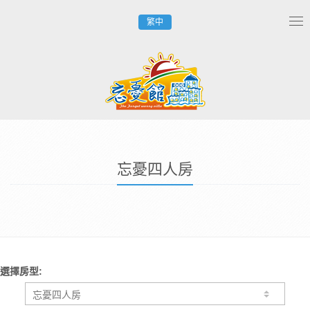
繁中
Tog
nav
忘憂四人房
選擇房型: