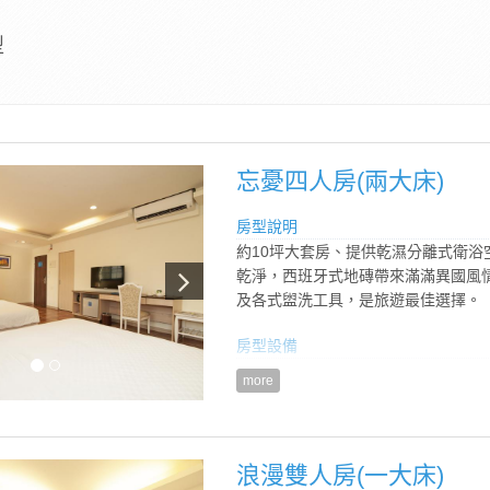
型
忘憂四人房(兩大床)
房型說明
約10坪大套房、提供乾濕分離式衛浴
乾淨，西班牙式地磚帶來滿滿異國風
及各式盥洗工具，是旅遊最佳選擇。
房型設備
more
浪漫雙人房(一大床)