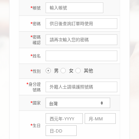
*
帳號
*
密碼
*
密碼
確認
*
姓名
男
女
其他
*
性別
*
身分證
號碼
*
國家
*
生日