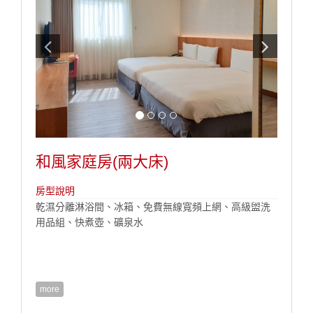
和風家庭房(兩大床)
房型說明
乾濕分離淋浴間、冰箱、免費無線寬頻上網、高級盥洗
用品組、快煮壺、礦泉水
more